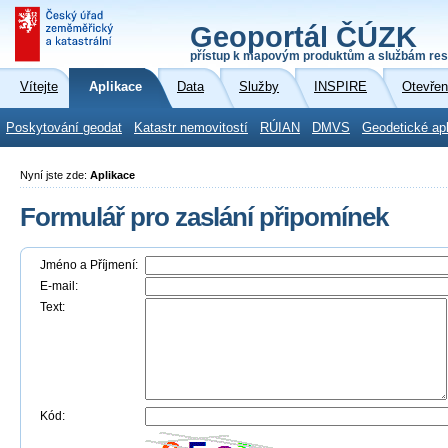
Geoportál ČÚZK
přístup k mapovým produktům a službám res
Vítejte
Aplikace
Data
Služby
INSPIRE
Otevřen
Poskytování geodat
Katastr nemovitostí
RÚIAN
DMVS
Geodetické ap
Nyní jste zde:
Aplikace
Formulář pro zaslání připomínek
Jméno a Příjmení:
E-mail:
Text:
Kód: