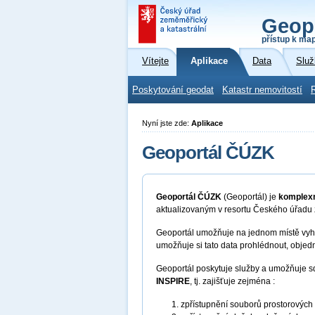
Geop
přístup k ma
Vítejte
Aplikace
Data
Služ
Poskytování geodat
Katastr nemovitostí
Nyní jste zde:
Aplikace
Geoportál ČÚZK
Geoportál ČÚZK
(Geoportál) je
komplexn
aktualizovaným v resortu Českého úřadu
Geoportál umožňuje na jednom místě vyhl
umožňuje si tato data prohlédnout, objed
Geoportál poskytuje služby a umožňuje s
INSPIRE
, tj. zajišťuje zejména :
zpřístupnění souborů prostorových