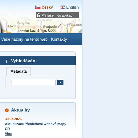
Česky
English
Přihlášení do aplikací
Vaše názory na tento web
Kontakty
Vyhledávání
Metadata
Aktuality
30.07.2026
Aktualizace Přehledové webové mapy
ČR
Více