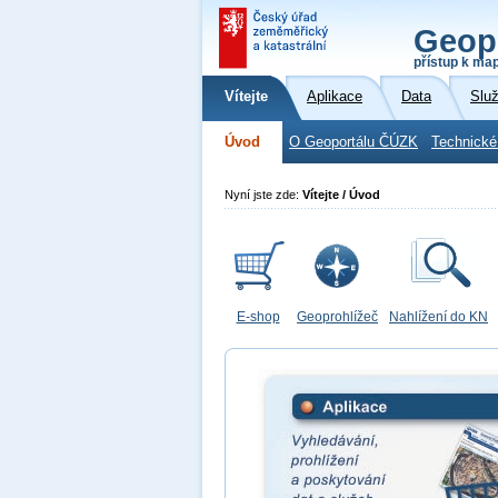
Geop
přístup k ma
Vítejte
Aplikace
Data
Slu
Úvod
O Geoportálu ČÚZK
Technické
Nyní jste zde:
Vítejte / Úvod
E-shop
Geoprohlížeč
Nahlížení do KN