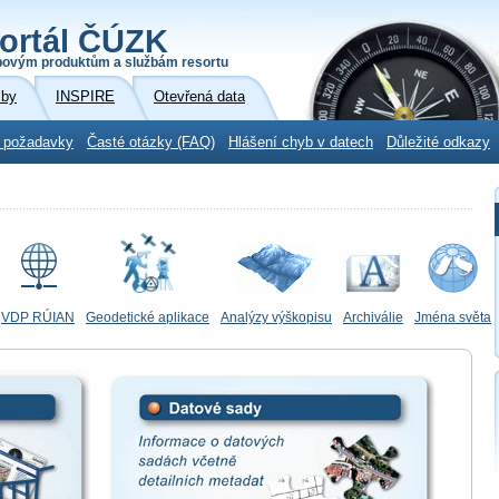
ortál ČÚZK
povým produktům a službám resortu
žby
INSPIRE
Otevřená data
 požadavky
Časté otázky (FAQ)
Hlášení chyb v datech
Důležité odkazy
VDP RÚIAN
Geodetické aplikace
Analýzy výškopisu
Archiválie
Jména světa