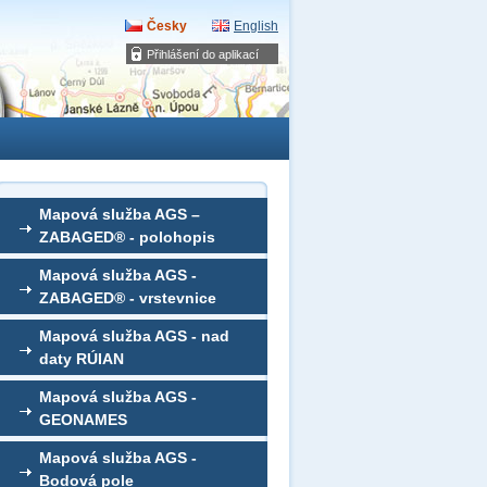
Česky
English
Přihlášení do aplikací
Mapová služba AGS –
ZABAGED® - polohopis
Mapová služba AGS -
ZABAGED® - vrstevnice
Mapová služba AGS - nad
daty RÚIAN
Mapová služba AGS -
GEONAMES
Mapová služba AGS -
Bodová pole