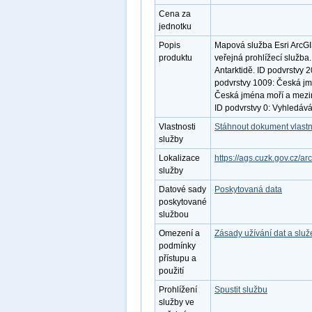
Cena za
jednotku
Popis
Mapová služba Esri ArcGI
produktu
veřejná prohlížecí služba
Antarktidě. ID podvrstvy 2
podvrstvy 1009: Česká jm
Česká jména moří a mezi
ID podvrstvy 0: Vyhledává
Vlastnosti
Stáhnout dokument vlastn
služby
Lokalizace
https://ags.cuzk.gov.cz/a
služby
Datové sady
Poskytovaná data
poskytované
službou
Omezení a
Zásady užívání dat a slu
podmínky
přístupu a
použití
Prohlížení
Spustit službu
služby ve