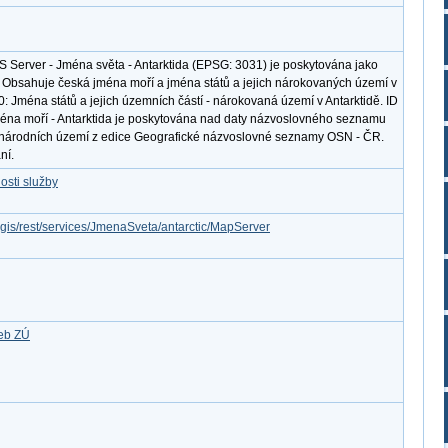
S Server - Jména světa - Antarktida (EPSG: 3031) je poskytována jako
. Obsahuje česká jména moří a jména států a jejich nárokovaných území v
0: Jména států a jejich územních částí - nárokovaná území v Antarktidě. ID
éna moří - Antarktida je poskytována nad daty názvoslovného seznamu
národních území z edice Geografické názvoslovné seznamy OSN - ČR.
ní.
osti služby
rcgis/rest/services/JmenaSveta/antarctic/MapServer
žeb ZÚ