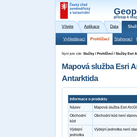
Geop
přístup k ma
Vítejte
Aplikace
Data
Služ
Vyhledávací
Prohlížecí
Stahovací
Nyní jste zde:
Služby / Prohlížecí / Služby Esri
Mapová služba Esri A
Antarktida
Informace o produktu
Název
Mapová služba Esri ArcGI
Obchodní
Obchodní kód není stano
kód
Výdejní
Výdejní jednotka není st
jednotka