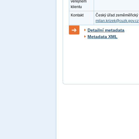
veřejném
klientu
Kontakt
Český úřad zeměměřický a k
milan.krizek@cuzk.gov.cz
Detailní metadata
Metadata XML