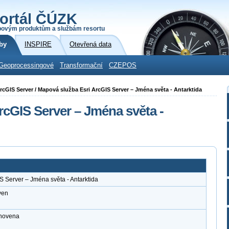
ortál ČÚZK
povým produktům a službám resortu
by
INSPIRE
Otevřená data
Geoprocessingové
Transformační
CZEPOS
 ArcGIS Server / Mapová služba Esri ArcGIS Server – Jména světa - Antarktida
rcGIS Server – Jména světa -
S Server – Jména světa - Antarktida
ven
anovena