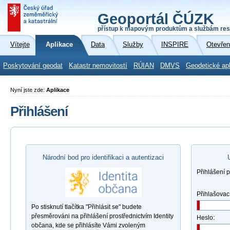
Geoportál ČÚZK
přístup k mapovým produktům a službám res
Vítejte
Aplikace
Data
Služby
INSPIRE
Otevřen
Poskytování geodat
Katastr nemovitostí
RÚIAN
DMVS
Geodetické ap
Nyní jste zde:
Aplikace
Přihlášení
Národní bod pro identifikaci a autentizaci
Přihlášení 
Přihlašovac
Po stisknutí tlačítka "Přihlásit se" budete
přesměrováni na přihlášení prostřednictvím Identity
Heslo:
občana, kde se přihlásíte Vámi zvoleným