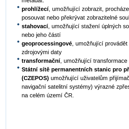
metadat.
prohlížecí
, umožňující zobrazit, procházet,
posouvat nebo překrývat zobrazitelné sou
stahovací
, umožňující stažení úplných s
nebo jeho částí
geoprocessingové
, umožňující provádět
zdrojovými daty
transformační
, umožňující transformace
Státní sítě permanentních stanic pro p
(CZEPOS)
umožňující uživatelům přijíma
navigační satelitní systémy) výrazné zpř
na celém území ČR.