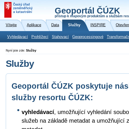
Geoportál ČÚZK
přístup k mapovým produktům a službám res
Vítejte
Aplikace
Data
Služby
INSPIRE
Otevřen
Vyhledávací
Prohlížecí
Stahovací
Geoprocessingové
Transformač
Nyní jste zde:
Služby
Služby
Geoportál ČÚZK poskytuje násl
služby resortu ČÚZK:
vyhledávací
, umožňující vyhledání soubo
služeb na základě metadat a umožňující 