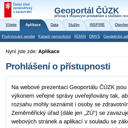
Geoportál ČÚZK
přístup k mapovým produktům a službám res
Vítejte
Aplikace
Data
Služby
INSPIRE
Otevřen
Poskytování geodat
Katastr nemovitostí
RÚIAN
DMVS
Geodetické ap
Nyní jste zde:
Aplikace
Prohlášení o přístupnosti
Na webové prezentaci Geoportálu ČÚZK jsou i
výkonem veřejné správy uveřejňovány tak, ab
rozsahu mohly seznámit i osoby se zdravotní
Zeměměřický úřad (dále jen „ZÚ“) se zavazuje
webových stránek a aplikací v souladu se zá