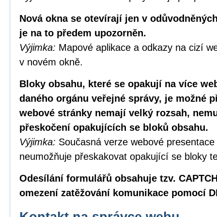
Nová okna se otevírají jen v odůvodněných
je na to předem upozorněn.
Výjimka:
Mapové aplikace a odkazy na cizí we
v novém okně.
Bloky obsahu, které se opakují na více w
daného orgánu veřejné správy, je možné p
webové stránky nemají velký rozsah, nemus
přeskočení opakujících se bloků obsahu.
Výjimka:
Současná verze webové presentace
neumožňuje přeskakovat opakující se bloky te
Odesílání formulářů obsahuje tzv. CAPTC
omezení zatěžování komunikace pomocí D
Kontakt na správce webu