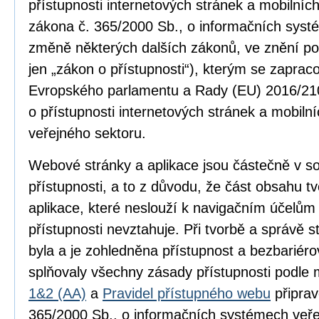
přístupnosti internetových stránek a mobilníc
zákona č. 365/2000 Sb., o informačních syst
změně některých dalších zákonů, ve znění po
jen „zákon o přístupnosti“), kterým se zapra
Evropského parlamentu a Rady (EU) 2016/210
o přístupnosti internetových stránek a mobilní
veřejného sektoru.
Webové stránky a aplikace jsou částečně v 
přístupnosti, a to z důvodu, že část obsahu 
aplikace, které neslouží k navigačním účelům
přístupnosti nevztahuje. Při tvorbě a správě
byla a je zohledněna přístupnost a bezbariér
splňovaly všechny zásady přístupnosti podle
1&2 (AA)
a
Pravidel přístupného webu
připrav
365/2000 Sb., o informačních systémech veře