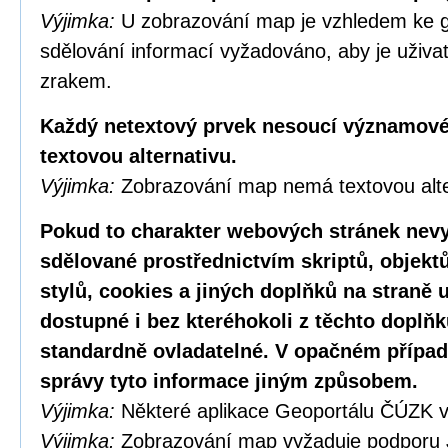
Výjimka:
U zobrazování map je vzhledem ke g
sdělování informací vyžadováno, aby je uživa
zrakem.
Každý netextový prvek nesoucí významové
textovou alternativu.
Výjimka:
Zobrazování map nemá textovou alte
Pokud to charakter webových stránek nevy
sdělované prostřednictvím skriptů, objekt
stylů, cookies a jiných doplňků na straně u
dostupné i bez kteréhokoli z těchto doplňk
standardně ovladatelné. V opačném případ
správy tyto informace jiným způsobem.
Výjimka:
Některé aplikace Geoportálu ČÚZK v
Výjimka:
Zobrazování map vyžaduje podporu 