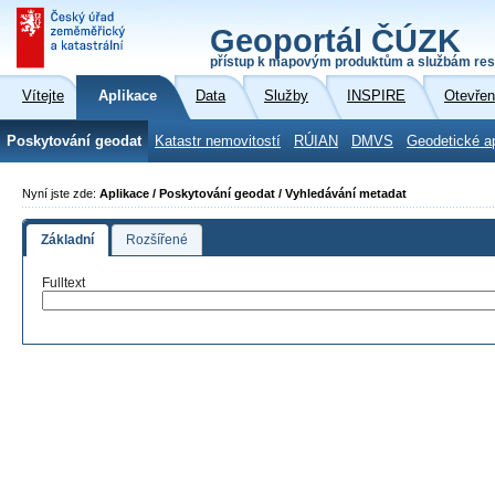
Geoportál ČÚZK
přístup k mapovým produktům a službám res
Vítejte
Aplikace
Data
Služby
INSPIRE
Otevřen
Poskytování geodat
Katastr nemovitostí
RÚIAN
DMVS
Geodetické a
Nyní jste zde:
Aplikace / Poskytování geodat / Vyhledávání metadat
Základní
Rozšířené
Fulltext