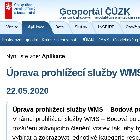
Geoportál ČÚZK
přístup k mapovým produktům a službám res
Vítejte
Aplikace
Data
Služby
INSPIRE
Otevřen
Poskytování geodat
Katastr nemovitostí
RÚIAN
DMVS
Geodetické ap
Nyní jste zde:
Aplikace
Úprava prohlížecí služby WM
22.05.2020
Úprava prohlížecí služby WMS – Bodová p
V rámci prohlížecí služby WMS – Bodová pol
rozšíření stávajícího členění vrstev tak, aby b
vybírat a zobrazovat jednotlivé kategorie res