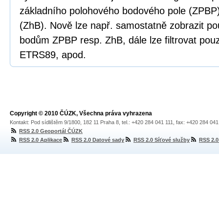
základního polohového bodového pole (ZPBP
(ZhB). Nově lze např. samostatně zobrazit po
bodům ZPBP resp. ZhB, dále lze filtrovat pou
ETRS89, apod.
Copyright © 2010 ČÚZK, Všechna práva vyhrazena
Kontakt: Pod sídlištěm 9/1800, 182 11 Praha 8, tel.: +420 284 041 111, fax: +420 284 04
RSS 2.0 Geoportál ČÚZK
RSS 2.0 Aplikace
RSS 2.0 Datové sady
RSS 2.0 Síťové služby
RSS 2.0