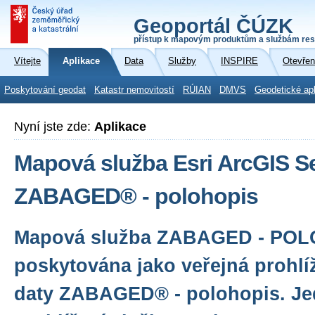
Geoportál ČÚZK
přístup k mapovým produktům a službám res
Vítejte
Aplikace
Data
Služby
INSPIRE
Otevřen
Poskytování geodat
Katastr nemovitostí
RÚIAN
DMVS
Geodetické ap
Nyní jste zde:
Aplikace
Mapová služba Esri ArcGIS Se
ZABAGED® - polohopis
Mapová služba ZABAGED - POL
poskytována jako veřejná prohlí
daty ZABAGED® - polohopis. Je