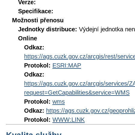
Verze:
Specifikace:
Možnosti přenosu
Jednotky distribuce:
Výdejní jednotka ne
Online
Odkaz:
https://ags.cuzk.gov.cz/arcgis/rest/s
Protokol:
ESRI:MAP
Odkaz:
https://ags.cuzk.gov.cz/arcgis/servi
request=GetCapabilities&service=WMS
Protokol:
wms
Odkaz:
https://ags.cuzk.gov.cz/geoproh
Protokol:
WWW:LINK