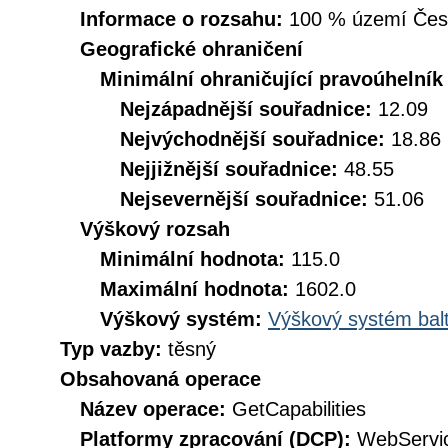
Informace o rozsahu:
100 % území České
Geografické ohraničení
Minimální ohraničující pravoúhelník
Nejzápadnější souřadnice:
12.09
Nejvýchodnější souřadnice:
18.86
Nejjižnější souřadnice:
48.55
Nejsevernější souřadnice:
51.06
Výškový rozsah
Minimální hodnota:
115.0
Maximální hodnota:
1602.0
Výškový systém:
Výškový systém balt
Typ vazby:
těsný
Obsahovaná operace
Název operace:
GetCapabilities
Platformy zpracování (DCP):
WebServi