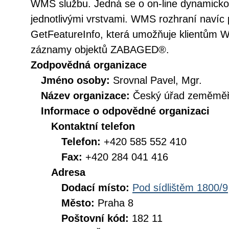
WMS službu. Jedná se o on-line dynamickou 
jednotlivými vrstvami. WMS rozhraní navíc p
GetFeatureInfo, která umožňuje klientům 
záznamy objektů ZABAGED®.
Zodpovědná organizace
Jméno osoby:
Srovnal Pavel, Mgr.
Název organizace:
Český úřad zeměměři
Informace o odpovědné organizaci
Kontaktní telefon
Telefon:
+420 585 552 410
Fax:
+420 284 041 416
Adresa
Dodací místo:
Pod sídlištěm 1800/9
Město:
Praha 8
Poštovní kód:
182 11