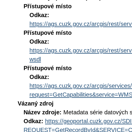
Přístupové místo
Odkaz:
https://ags.cuzk.gov.cz/arcgis/rest
Přístupové místo
Odkaz:
https://ags.cuzk.gov.cz/arcgis/res
wsdl
Přístupové místo
Odkaz:
https://ags.cuzk.gov.cz/arcgis/ser
request=GetCapabilities&service=WM
Vázaný zdroj
Název zdroje:
Metadata série datových
Odkaz:
https://geoportal.cuzk.gov.cz/S
REQUEST=GetRecordById&SERVICE=CS