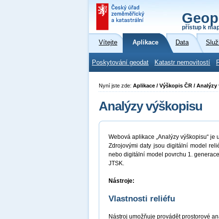
Geop
přístup k ma
Vítejte
Aplikace
Data
Služ
Poskytování geodat
Katastr nemovitostí
Nyní jste zde:
Aplikace / Výškopis ČR / Analýzy
Analýzy výškopisu
Webová aplikace „Analýzy výškopisu“ je 
Zdrojovými daty jsou digitální model re
nebo digitální model povrchu 1. genera
JTSK.
Nástroje:
Vlastnosti reliéfu
Nástroj umožňuje provádět prostorové an