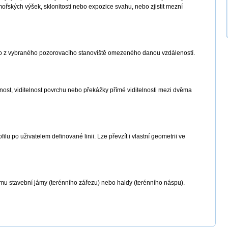
řských výšek, sklonitosti nebo expozice svahu, nebo zjistit mezní
ného z vybraného pozorovacího stanoviště omezeného danou vzdáleností.
nost, viditelnost povrchu nebo překážky přímé viditelnosti mezi dvěma
ilu po uživatelem definované linii. Lze převzít i vlastní geometrii ve
emu stavební jámy (terénního zářezu) nebo haldy (terénního náspu).