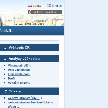
Česky
English
Přihlášení do aplikací
Archiválie
Výškopis ČR
Analýzy výškopisu
Vlastnosti reliéfu
Pole viditelnosti
Linie viditelnosti
Profil
Výpočet objemu
Odkazy
webové stránky ČÚZK
webové stránky Zeměměřického
úřadu