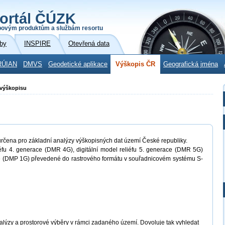
ortál ČÚZK
povým produktům a službám resortu
by
INSPIRE
Otevřená data
RÚIAN
DMVS
Geodetické aplikace
Výškopis ČR
Geografická jména
 výškopisu
určena pro základní analýzy výškopisných dat území České republiky.
liéfu 4. generace (DMR 4G), digitální model reliéfu 5. generace (DMR 5G)
ce (DMP 1G) převedené do rastrového formátu v souřadnicovém systému S-
alýzy a prostorové výběry v rámci zadaného území. Dovoluje tak vyhledat