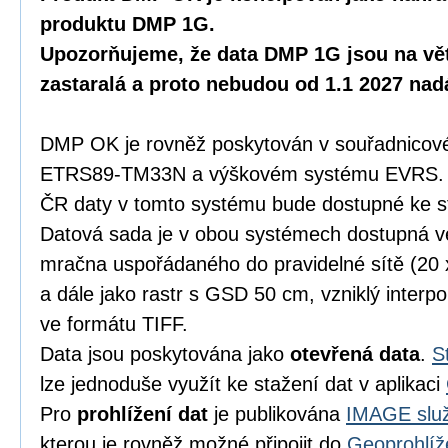
produktu DMP 1G.
Upozorňujeme, že data DMP 1G jsou na vět
zastaralá a proto nebudou od 1.1 2027 na
DMP OK je rovněž poskytován v souřadnicov
ETRS89-TM33N a výškovém systému EVRS. K
ČR daty v tomto systému bude dostupné ke s
Datová sada je v obou systémech dostupná 
mračna uspořádaného do pravidelné sítě (20
a dále jako rastr s GSD 50 cm, vzniklý inter
ve formátu TIFF.
Data jsou poskytována jako
otevřená data
.
S
lze jednoduše využít ke stažení dat v aplikaci
Pro
prohlížení dat
je publikována
IMAGE služ
kterou je rovněž možné připojit do
Geoprohlíž