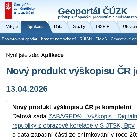
Geoportál ČÚZK
přístup k mapovým produktům a službám res
Vítejte
Aplikace
Data
Služby
INSPIRE
Otevřen
Poskytování geodat
Katastr nemovitostí
RÚIAN
DMVS
Geodetické ap
Nyní jste zde:
Aplikace
Nový produkt výškopisu ČR j
13.04.2026
Nový produkt výškopisu ČR je kompletní
Datová sada
ZABAGED® - Výškopis - Digitál
republiky z obrazové korelace v S-JTSK, Bpv
o data západní části ze snímkování v roce 202