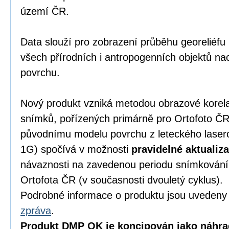
území ČR.
Data slouží pro zobrazení průběhu georeliéfu
všech přírodních i antropogenních objektů nac
povrchu.
Nový produkt vzniká metodou obrazové korel
snímků, pořízených primárně pro Ortofoto ČR.
původnímu modelu povrchu z leteckého lase
1G) spočívá v možnosti
pravidelné aktualiz
návaznosti na zavedenou periodu snímkování
Ortofota ČR (v současnosti dvouletý cyklus).
Podrobné informace o produktu jsou uveden
zpráva
.
Produkt DMP OK je koncipován jako náhra