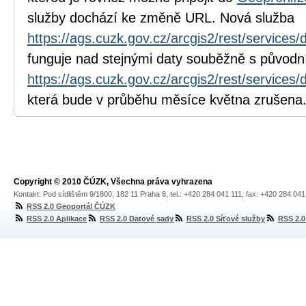
služby dochází ke změně URL. Nová služba
https://ags.cuzk.gov.cz/arcgis2/rest/service
funguje nad stejnými daty souběžně s původn
https://ags.cuzk.gov.cz/arcgis2/rest/servic
která bude v průběhu měsíce května zrušena
Copyright © 2010 ČÚZK, Všechna práva vyhrazena
Kontakt: Pod sídlištěm 9/1800, 182 11 Praha 8, tel.: +420 284 041 111, fax: +420 284 04
RSS 2.0 Geoportál ČÚZK
RSS 2.0 Aplikace
RSS 2.0 Datové sady
RSS 2.0 Síťové služby
RSS 2.0