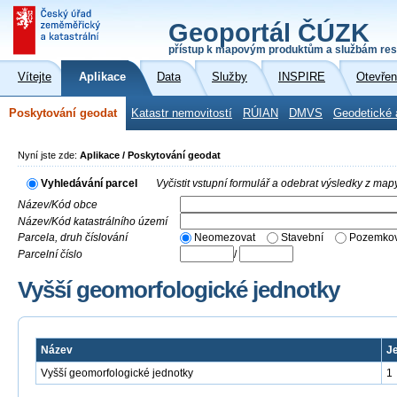
Geoportál ČÚZK
přístup k mapovým produktům a službám res
Vítejte
Aplikace
Data
Služby
INSPIRE
Otevřen
Poskytování geodat
Katastr nemovitostí
RÚIAN
DMVS
Geodetické 
Nyní jste zde:
Aplikace / Poskytování geodat
Vyhledávání parcel
Vyčistit vstupní formulář a odebrat výsledky z map
Název/Kód obce
Název/Kód katastrálního území
Parcela, druh číslování
Neomezovat
Stavební
Pozemkov
Parcelní číslo
/
Vyšší geomorfologické jednotky
Název
J
Vyšší geomorfologické jednotky
1