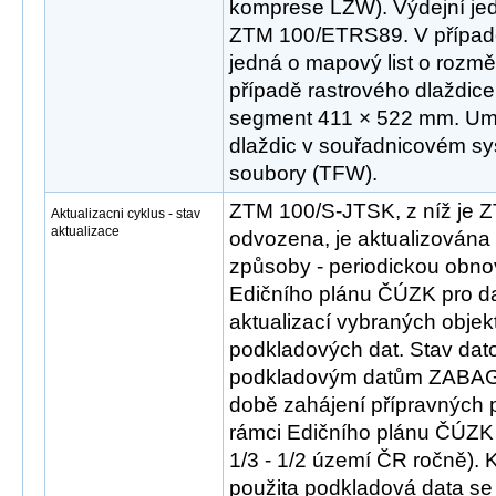
komprese LZW). Výdejní jed
ZTM 100/ETRS89. V případ
jedná o mapový list o rozm
případě rastrového dlaždice
segment 411 × 522 mm. Umís
dlaždic v souřadnicovém sys
soubory (TFW).
ZTM 100/S-JTSK, z níž je
Aktualizacni cyklus - stav
aktualizace
odvozena, je aktualizována
způsoby - periodickou obn
Edičního plánu ČÚZK pro d
aktualizací vybraných objek
podkladových dat. Stav dat
podkladovým datům ZABA
době zahájení přípravných 
rámci Edičního plánu ČÚZK
1/3 - 1/2 území ČR ročně). 
použita podkladová data se 