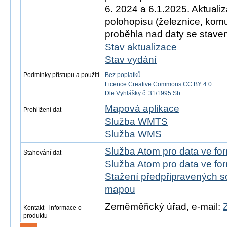
6. 2024 a 6.1.2025. Aktual
polohopisu (železnice, ko
proběhla nad daty se stavem
Stav aktualizace
Stav vydání
Podmínky přístupu a použití
Bez poplatků
Licence Creative Commons CC BY 4.0
Dle Vyhlášky č. 31/1995 Sb.
Mapová aplikace
Prohlížení dat
Služba WMTS
Služba WMS
Služba Atom pro data ve f
Stahování dat
Služba Atom pro data ve fo
Stažení předpřipravených s
mapou
Zeměměřický úřad, e-mail:
Kontakt - informace o
produktu