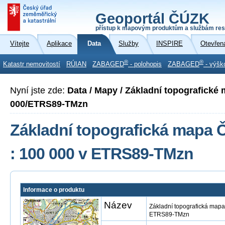
Geoportál ČÚZK
přístup k mapovým produktům a službám res
Vítejte
Aplikace
Data
Služby
INSPIRE
Otevřen
®
®
Katastr nemovitostí
RÚIAN
ZABAGED
- polohopis
ZABAGED
- výšk
Nyní jste zde:
Data / Mapy / Základní topografické
000/ETRS89-TMzn
Základní topografická mapa Č
: 100 000 v ETRS89-TMzn
Informace o produktu
Název
Základní topografická mapa
ETRS89-TMzn