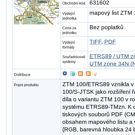
631602
Obchodní kód
mapový list ZTM
Výdejní
jednotka
Bez poplatků
Cena za
jednotku
TIFF
,
PDF
Výdejní
formáty
ETRS89 / UTM zo
Souřadnicové
systémy
UTM zone 34N (N
Distribuce
ZTM 100/ETRS89 vznikla v
Popis produktu
100/S-JTSK jako rozšíření 
díla o variantu ZTM 100 v 
systému ETRS89-TMzn. K di
tiskových souborů PDF (CM
obsahem mapového listu a v
(RGB, barevná hloubka 24 bit