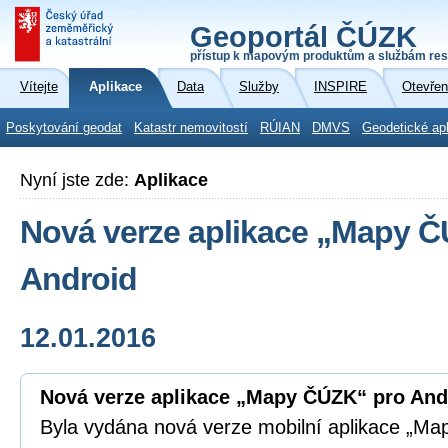
Geoportál ČÚZK
přístup k mapovým produktům a službám res
Vítejte
Aplikace
Data
Služby
INSPIRE
Otevřen
Poskytování geodat
Katastr nemovitostí
RÚIAN
DMVS
Geodetické ap
Nyní jste zde:
Aplikace
Nová verze aplikace „Mapy 
Android
12.01.2016
Nová verze aplikace „Mapy ČÚZK“ pro And
Byla vydána nová verze mobilní aplikace „Ma