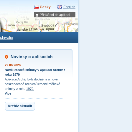
Česky
English
Přihlášení do aplikací
chiválie
Novinky o aplikacích
22.06.2026
Nové letecké snímky v aplikaci Archiv z
roku 1979
Aplikace Archiv byla doplněna o nově
naskenované archivní letecké měřické
snímky z roku
1979.
Více
Archiv aktualit