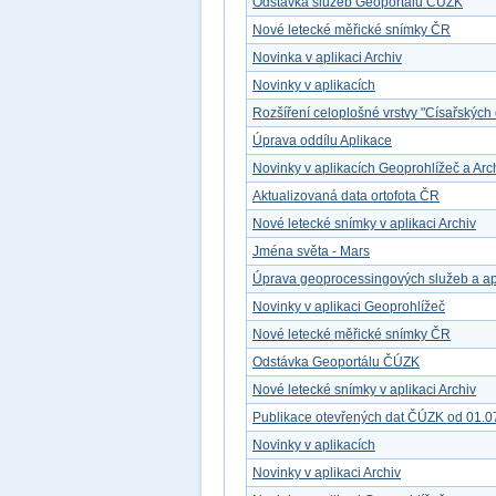
Odstávka služeb Geoportálu ČÚZK
Nové letecké měřické snímky ČR
Novinka v aplikaci Archiv
Novinky v aplikacích
Rozšíření celoplošné vrstvy "Císařských 
Úprava oddílu Aplikace
Novinky v aplikacích Geoprohlížeč a Arc
Aktualizovaná data ortofota ČR
Nové letecké snímky v aplikaci Archiv
Jména světa - Mars
Úprava geoprocessingových služeb a ap
Novinky v aplikaci Geoprohlížeč
Nové letecké měřické snímky ČR
Odstávka Geoportálu ČÚZK
Nové letecké snímky v aplikaci Archiv
Publikace otevřených dat ČÚZK od 01.0
Novinky v aplikacích
Novinky v aplikaci Archiv