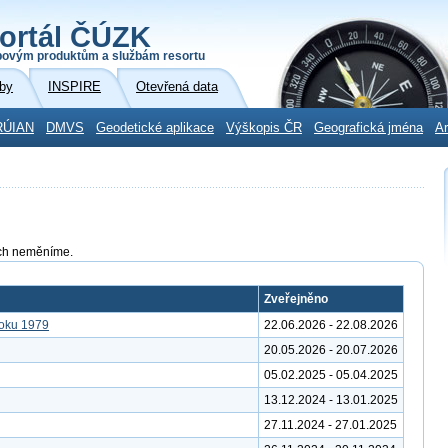
ortál ČÚZK
povým produktům a službám resortu
by
INSPIRE
Otevřená data
RÚIAN
DMVS
Geodetické aplikace
Výškopis ČR
Geografická jména
Ar
tách neměníme.
Zveřejněno
roku 1979
22.06.2026 - 22.08.2026
20.05.2026 - 20.07.2026
05.02.2025 - 05.04.2025
13.12.2024 - 13.01.2025
27.11.2024 - 27.01.2025