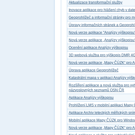
Aktualizace transformační služby
Inovace aplikace pro hlášení chyb v dat
Geoprohlížeč a informační stránky pro mo
Úpravy informačních stránek a Geoprohl
Nová verze aplikace "Analýzy výškopisu
Nová verze aplikace „Analýzy výškopisu
Ocenění aplikace Analýzy výškopisu
3D webová služba pro výškopis DMR 4
Nová verze aplikace „Mapy ČÚZK“ pro A
Úprava aplikace Geoprohlížeč
Katastrální mapa v aplikaci Analýzy výš
Rozšíření aplikace a nová služba pro v
názvoslovných seznamů OSN ČR
Aplikace Analýzy výškopisu
Prohlížení LMS v mobilní aplikaci Map
Aplikace Archiv leteckých měřických sn
Mobilní aplikace Mapy ČÚZK pro Windo
Nová verze aplikace „Mapy ČÚZK“ pro A