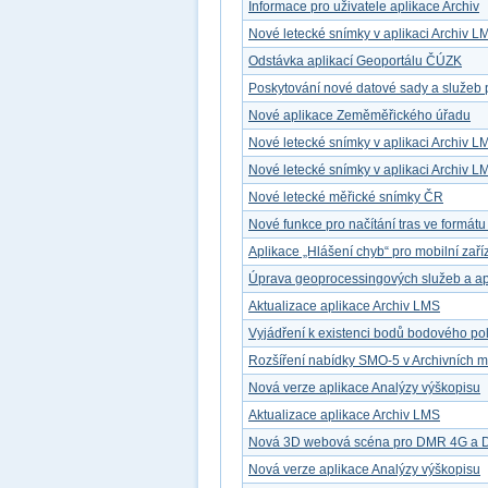
Informace pro uživatele aplikace Archiv
Nové letecké snímky v aplikaci Archiv L
Odstávka aplikací Geoportálu ČÚZK
Poskytování nové datové sady a služeb 
Nové aplikace Zeměměřického úřadu
Nové letecké snímky v aplikaci Archiv L
Nové letecké snímky v aplikaci Archiv L
Nové letecké měřické snímky ČR
Nové funkce pro načítání tras ve formát
Aplikace „Hlášení chyb“ pro mobilní zaří
Úprava geoprocessingových služeb a ap
Aktualizace aplikace Archiv LMS
Vyjádření k existenci bodů bodového po
Rozšíření nabídky SMO-5 v Archivních 
Nová verze aplikace Analýzy výškopisu
Aktualizace aplikace Archiv LMS
Nová 3D webová scéna pro DMR 4G a
Nová verze aplikace Analýzy výškopisu