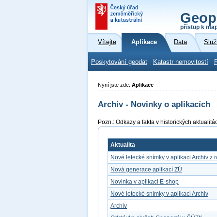
Geop
přístup k ma
Vítejte
Aplikace
Data
Služ
Poskytování geodat
Katastr nemovitostí
Nyní jste zde:
Aplikace
Archiv - Novinky o aplikacích
Pozn.: Odkazy a fakta v historických aktuali
Aktualita
Nové letecké snímky v aplikaci Archiv z 
Nová generace aplikací ZÚ
Novinka v aplikaci E-shop
Nové letecké snímky v aplikaci Archiv
Archiv