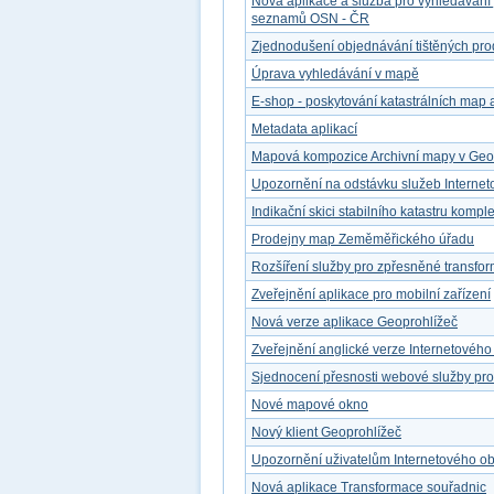
Nová aplikace a služba pro vyhledávání
seznamů OSN - ČR
Zjednodušení objednávání tištěných pro
Úprava vyhledávání v mapě
E-shop - poskytování katastrálních map a
Metadata aplikací
Mapová kompozice Archivní mapy v Geop
Upozornění na odstávku služeb Interne
Indikační skici stabilního katastru kompl
Prodejny map Zeměměřického úřadu
Rozšíření služby pro zpřesněné transfo
Zveřejnění aplikace pro mobilní zařízení
Nová verze aplikace Geoprohlížeč
Zveřejnění anglické verze Internetovéh
Sjednocení přesnosti webové služby pr
Nové mapové okno
Nový klient Geoprohlížeč
Upozornění uživatelům Internetového o
Nová aplikace Transformace souřadnic