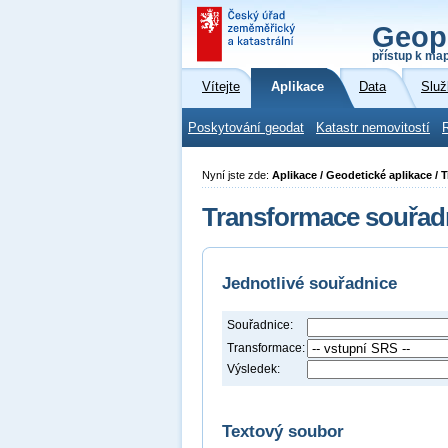
Geop
přístup k ma
Vítejte
Aplikace
Data
Služ
Poskytování geodat
Katastr nemovitostí
Nyní jste zde:
Aplikace / Geodetické aplikace /
Transformace souřad
Jednotlivé souřadnice
Souřadnice:
Transformace:
Výsledek:
Textový soubor