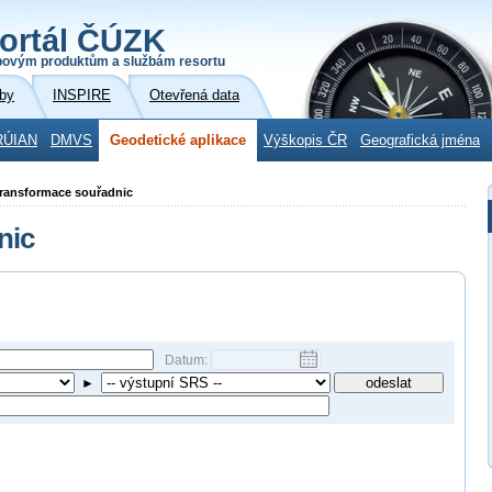
ortál ČÚZK
povým produktům a službám resortu
by
INSPIRE
Otevřená data
RÚIAN
DMVS
Geodetické aplikace
Výškopis ČR
Geografická jména
 Transformace souřadnic
nic
Datum:
►