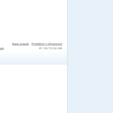
Mapa stránek
Prohlášení o přístupnosti
nály
IP: 216.73.216.169