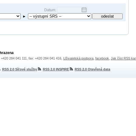
Datum:
►
yhrazena
.: +420 284 041 111, fax: +420 284 041 416,
Uživatelská podpora
,
facebook
,
Jak číst RSS ka
RSS 2.0 Síťové služby
RSS 2.0 INSPIRE
RSS 2.0 Otevřená data