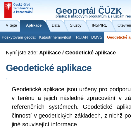
Geoportál ČÚZK
přístup k mapovým produktům a službám res
Vítejte
Aplikace
Data
Služby
INSPIRE
Otevřen
Poskytování geodat
Katastr nemovitostí
RÚIAN
DMVS
Geodetické a
Nyní jste zde:
Aplikace / Geodetické aplikace
Geodetické aplikace
Geodetické aplikace jsou určeny pro podpor
v terénu a jejich následné zpracování v z
referenčních systémech. Geodetické aplik
činností v geodetických základech, z nichž po
jiné související informace.