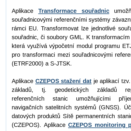
Aplikace
Transformace souřadnic
umožňu
souřadnicovými referenčními systémy závazn
rámci EU. Transformovat lze jednotlivé sou
souřadnic, či soubory GML. K transformacím
která využívá výpočetní modul programu E
pro transformaci mezi souřadnicovými refe
(ETRF2000) a S-JTSK.
Aplikace
CZEPOS stažení dat
je aplikací tz
základů, tj. geodetických základů re
referenčních stanic umožňujícími příj
navigačních satelitních systémů (GNSS). Úč
datových produktů Sítě permanentních stan
(CZEPOS). Aplikace
CZEPOS monitoring p