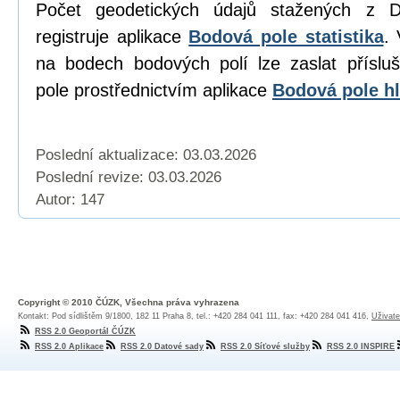
Počet geodetických údajů stažených z D
registruje aplikace
Bodová pole statistika
. 
na bodech bodových polí lze zaslat přísl
pole prostřednictvím aplikace
Bodová pole hl
Poslední aktualizace: 03.03.2026
Poslední revize:
03.03.2026
Autor: 147
Copyright © 2010 ČÚZK, Všechna práva vyhrazena
Kontakt: Pod sídlištěm 9/1800, 182 11 Praha 8, tel.: +420 284 041 111, fax: +420 284 041 416,
Uživate
RSS 2.0 Geoportál ČÚZK
RSS 2.0 Aplikace
RSS 2.0 Datové sady
RSS 2.0 Síťové služby
RSS 2.0 INSPIRE