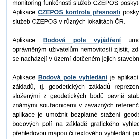
monitoring funkčnosti služeb CZEPOS poskyt
Aplikace
CZEPOS kontrola přesnosti
poskyt
služeb CZEPOS v různých lokalitách ČR.
Aplikace
Bodová pole vyjádření
umož
oprávněným uživatelům nemovitostí zjistit, z
se nacházejí v území dotčeném jejich stavební
Aplikace
Bodová pole vyhledání
je aplikací
základů, tj. geodetických základů repreze
složenými z geodetických bodů pevně stab
známými souřadnicemi v závazných referen
aplikace je umožnit bezplatné stažení geod
bodových polí na základě grafického vyhl
přehledovou mapou či textového vyhledání p