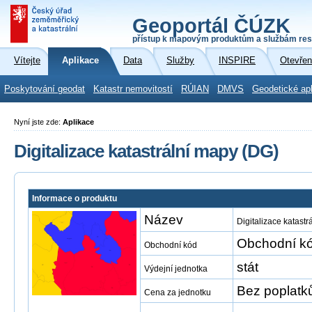
Geoportál ČÚZK
přístup k mapovým produktům a službám res
Vítejte
Aplikace
Data
Služby
INSPIRE
Otevřen
Poskytování geodat
Katastr nemovitostí
RÚIAN
DMVS
Geodetické ap
Nyní jste zde:
Aplikace
Digitalizace katastrální mapy (DG)
Informace o produktu
Název
Digitalizace katast
Obchodní kó
Obchodní kód
stát
Výdejní jednotka
Bez poplatk
Cena za jednotku