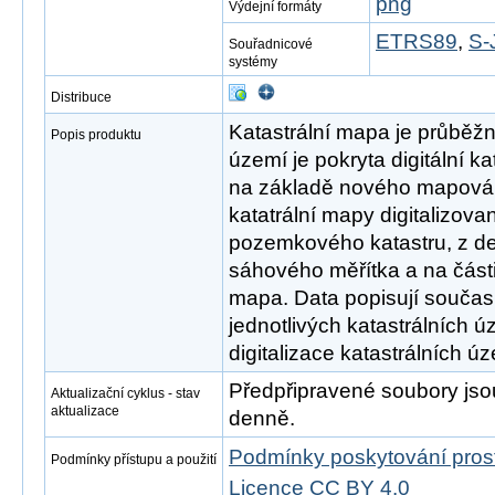
png
Výdejní formáty
ETRS89
,
S-
Souřadnicové
systémy
Distribuce
Katastrální mapa je průběžn
Popis produktu
území je pokryta digitální k
na základě nového mapování
katatrální mapy digitalizov
pozemkového katastru, z d
sáhového měřítka a na část
mapa. Data popisují současn
jednotlivých katastrálních 
digitalizace katastrálních úz
Předpřipravené soubory js
Aktualizační cyklus - stav
aktualizace
denně.
Podmínky poskytování pros
Podmínky přístupu a použití
Licence CC BY 4.0