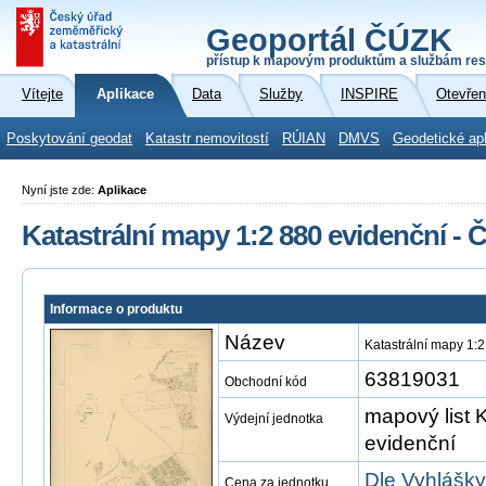
Geoportál ČÚZK
přístup k mapovým produktům a službám res
Vítejte
Aplikace
Data
Služby
INSPIRE
Otevřen
Poskytování geodat
Katastr nemovitostí
RÚIAN
DMVS
Geodetické ap
Nyní jste zde:
Aplikace
Katastrální mapy 1:2 880 evidenční - 
Informace o produktu
Název
Katastrální mapy 1:
63819031
Obchodní kód
mapový list 
Výdejní jednotka
evidenční
Dle Vyhlášky
Cena za jednotku