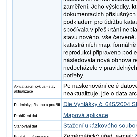
zaměření. Jeho výsledky, k
dokumentacích příslušných k
podkladem pro údržbu katas
spočívala v přeškrtání nepl
stavu nového, vše červeně.
katastrálních map, formáln
reprodukci připraveno podle 
následovala nová obnova re
nedocházelo v pravidelných 
potřeby.
Po naskenování celé datové s
Aktualizační cyklus - stav
aktualizace
neaktualizuje, jde o data arch
Dle Vyhlášky č. 645/2004 S
Podmínky přístupu a použití
Mapová aplikace
Prohlížení dat
Stažení ukázkového soubo
Stahování dat
Zeměměřický úřad, e-mail:
Kontakt - informace o