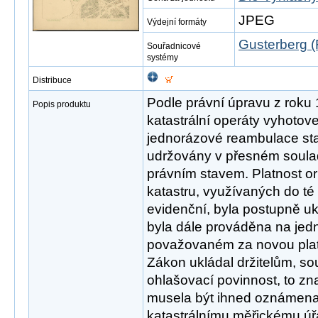
JPEG
Výdejní formáty
Gusterberg (
Souřadnicové
systémy
Distribuce
Podle právní úpravu z roku
Popis produktu
katastrální operáty vyhotov
jednorázové reambulace sta
udržovány v přesném soula
právním stavem. Platnost or
katastru, využívaných do t
evidenční, byla postupně 
byla dále prováděna na jedn
považovaném za novou plat
Zákon ukládal držitelům, s
ohlašovací povinnost, to 
musela být ihned oznámen
katastrálnímu měřickému úřadu