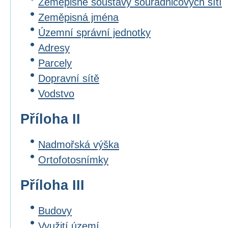
Zeměpisné soustavy souřadnicových sítí
Zeměpisná jména
Územní správní jednotky
Adresy
Parcely
Dopravní sítě
Vodstvo
Příloha II
Nadmořská výška
Ortofotosnímky
Příloha III
Budovy
Využití území