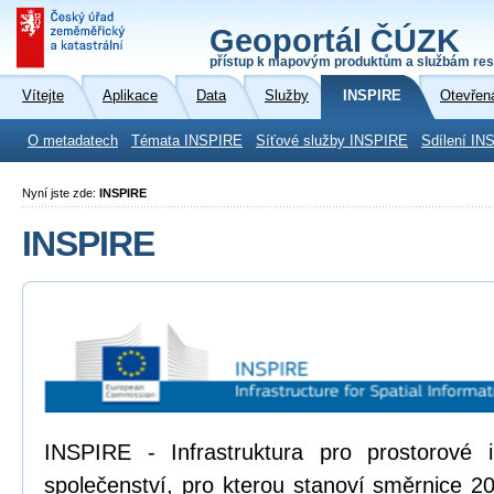
Geoportál ČÚZK
přístup k mapovým produktům a službám res
Vítejte
Aplikace
Data
Služby
INSPIRE
Otevřen
O metadatech
Témata INSPIRE
Síťové služby INSPIRE
Sdílení IN
Nyní jste zde:
INSPIRE
INSPIRE
INSPIRE - Infrastruktura pro prostorové
společenství, pro kterou stanoví směrnice 2