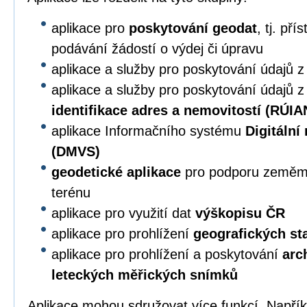
aplikace pro
poskytování geodat
, tj. př
podávání žádostí o výdej či úpravu
aplikace a služby pro poskytování údajů 
aplikace a služby pro poskytování údajů 
identifikace adres a nemovitostí (RÚIA
aplikace Informačního systému
Digitální
(DMVS)
geodetické aplikace
pro podporu zeměmě
terénu
aplikace pro využití dat
výškopisu ČR
aplikace pro prohlížení
geografických s
aplikace pro prohlížení a poskytování
arc
leteckých měřických snímků
Aplikace mohou sdružovat více funkcí. Napří