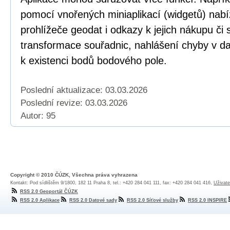
pomocí vnořených miniaplikací (widgetů) nabí
prohlížeče geodat i odkazy k jejich nákupu či
transformace souřadnic, nahlášení chyby v dat
k existenci bodů bodového pole.
Poslední aktualizace: 03.03.2026
Poslední revize:
03.03.2026
Autor: 95
Copyright © 2010 ČÚZK, Všechna práva vyhrazena
Kontakt: Pod sídlištěm 9/1800, 182 11 Praha 8, tel.: +420 284 041 111, fax: +420 284 041 416,
Uživate
RSS 2.0 Geoportál ČÚZK
RSS 2.0 Aplikace
RSS 2.0 Datové sady
RSS 2.0 Síťové služby
RSS 2.0 INSPIRE