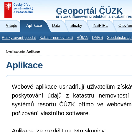
Geoportál ČÚZK
přístup k mapovým produktům a službám res
Vítejte
Aplikace
Data
Služby
INSPIRE
Otevřen
Poskytování geodat
Katastr nemovitostí
RÚIAN
DMVS
Geodetické ap
Nyní jste zde:
Aplikace
Aplikace
Webové aplikace usnadňují uživatelům získá
poskytování údajů z katastru nemovitostí
systémů resortu ČÚZK přímo ve webovém p
pořizování vlastního software.
Aplikace lze rozdělit na tyto skupiny: