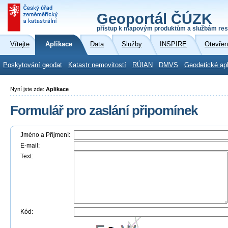
Geoportál ČÚZK
přístup k mapovým produktům a službám res
Vítejte
Aplikace
Data
Služby
INSPIRE
Otevřen
Poskytování geodat
Katastr nemovitostí
RÚIAN
DMVS
Geodetické ap
Nyní jste zde:
Aplikace
Formulář pro zaslání připomínek
Jméno a Příjmení:
E-mail:
Text:
Kód: