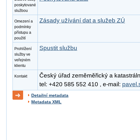
poskytované
službou
Zásady užívání dat a služeb ZÚ
Omezení a
podmínky
přístupu a
použití
Spustit službu
Prohlížení
služby ve
veřejném
klientu
Český úřad zeměměřický a katastrální
Kontakt
tel: +420 585 552 410 , e-mail:
pavel.
Detailní metadata
Metadata XML