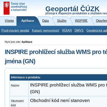
Geoportál ČÚZK
přístup k mapovým produktům a službám res
Vítejte
Aplikace
Data
Služby
INSPIRE
Otevřen
Poskytování geodat
Katastr nemovitostí
RÚIAN
DMVS
Geodetické ap
Nyní jste zde:
Aplikace
INSPIRE prohlížecí služba WMS pro 
jména (GN)
Informace o produktu
INSPIRE prohlížecí služba WMS pro
Název
(GN)
Obchodní kód není stanoven
Obchodní
kód