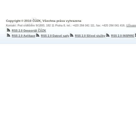
Copyright © 2010 ČÚZK, Všechna práva vyhrazena
Kontakt: Pod sídlištěm 9/1800, 182 11 Praha 8, tel.: +420 284 041 111, fax: +420 284 041 416,
Uživate
RSS 2.0 Geoportál ČÚZK
RSS 2.0 Aplikace
RSS 2.0 Datové sady
RSS 2.0 Síťové služby
RSS 2.0 INSPIRE