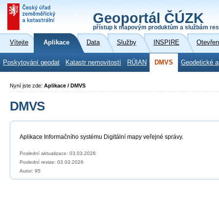
Geoportál ČÚZK
přístup k mapovým produktům a službám res
Vítejte
Aplikace
Data
Služby
INSPIRE
Otevřen
Poskytování geodat
Katastr nemovitostí
RÚIAN
DMVS
Geodetické a
Nyní jste zde:
Aplikace / DMVS
DMVS
Aplikace Informačního systému Digitální mapy veřejné správy.
Poslední aktualizace: 03.03.2026
Poslední revize:
03.03.2026
Autor: 95