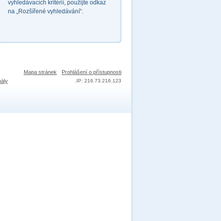
vyhledávacích kritérií, použijte odkaz
na „Rozšířené vyhledávání“.
Mapa stránek
Prohlášení o přístupnosti
nály
.
IP: 216.73.216.123