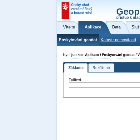
Geop
přístup k ma
Vítejte
Aplikace
Data
Služ
Poskytování geodat
Katastr nemovitostí
Nyní jste zde:
Aplikace / Poskytování geodat / 
Základní
Rozšířené
Fulltext