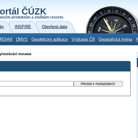
ortál ČÚZK
povým produktům a službám resortu
by
INSPIRE
Otevřená data
RÚIAN
DMVS
Geodetické aplikace
Výškopis ČR
Geografická jména
A
Vyhledávání metadat