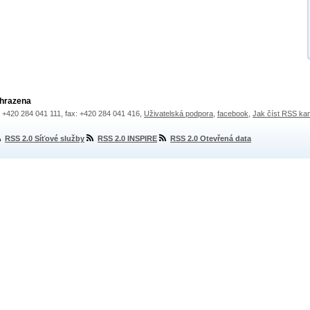
yhrazena
.: +420 284 041 111, fax: +420 284 041 416,
Uživatelská podpora
,
facebook
,
Jak číst RSS ka
RSS 2.0 Síťové služby
RSS 2.0 INSPIRE
RSS 2.0 Otevřená data