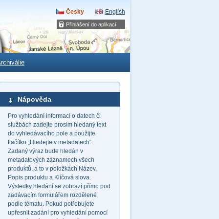
Česky
English
Přihlášení do aplikací
rchiválie
Nápověda
Pro vyhledání informací o datech či
službách zadejte prosím hledaný text
do vyhledávacího pole a použijte
tlačítko „Hledejte v metadatech“.
Zadaný výraz bude hledán v
metadatových záznamech všech
produktů, a to v položkách Název,
Popis produktu a Klíčová slova.
Výsledky hledání se zobrazí přímo pod
zadávacím formulářem rozdělené
podle tématu. Pokud potřebujete
upřesnit zadání pro vyhledání pomocí