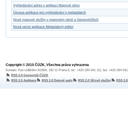
Vyhledávání adres v aplikaci Mapové okno
Úprava aplikace pro vyhledávání v metadatech
Nové mapové služby v mapovém okně a Geoprohlížeči
Nová verze aplikace Metadatový editor
Copyright © 2010 ČÚZK, Všechna práva vyhrazena
Kontakt: Pod sídlištěm 9/1800, 182 11 Praha 8, tel.: +420 284 041 111, fax: +420 284 04
RSS 2.0 Geoportál ČÚZK
RSS 2.0 Aplikace
RSS 2.0 Datové sady
RSS 2.0 Síťové služby
RSS 2.0