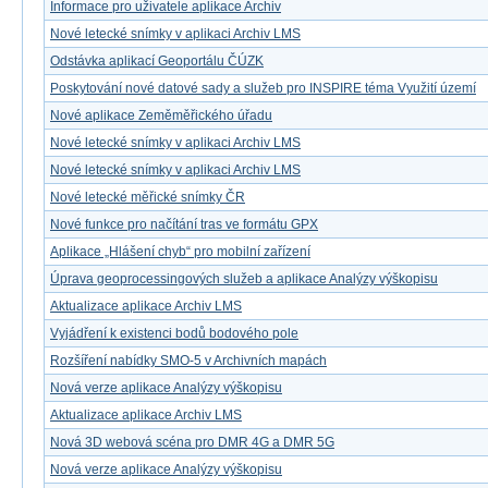
Informace pro uživatele aplikace Archiv
Nové letecké snímky v aplikaci Archiv LMS
Odstávka aplikací Geoportálu ČÚZK
Poskytování nové datové sady a služeb pro INSPIRE téma Využití území
Nové aplikace Zeměměřického úřadu
Nové letecké snímky v aplikaci Archiv LMS
Nové letecké snímky v aplikaci Archiv LMS
Nové letecké měřické snímky ČR
Nové funkce pro načítání tras ve formátu GPX
Aplikace „Hlášení chyb“ pro mobilní zařízení
Úprava geoprocessingových služeb a aplikace Analýzy výškopisu
Aktualizace aplikace Archiv LMS
Vyjádření k existenci bodů bodového pole
Rozšíření nabídky SMO-5 v Archivních mapách
Nová verze aplikace Analýzy výškopisu
Aktualizace aplikace Archiv LMS
Nová 3D webová scéna pro DMR 4G a DMR 5G
Nová verze aplikace Analýzy výškopisu