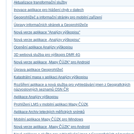
Aktualizace transformační služby
Inovace aplikace pro hlášení chyb v datech
Geoprohlížeč a informační stránky pro mobilní zařízení
Úpravy informačních stránek a Geoprohlížeče
Nová verze aplikace "Analýzy výškopisu"
Nová verze aplikace „Analýzy výškopisu“
Ocenění aplikace Analýzy výškopisu
3D webová služba pro výškopis DMR 4G
Nová verze aplikace „Mapy ČÚZK“ pro Android
Úprava aplikace Geoprohlížeč
Katastrální mapa v aplikaci Analýzy výškopisu
Rozšíření aplikace a nová služba pro vyhledávání jmen z Geografických
názvoslovných seznamů OSN ČR
Aplikace Analýzy výškopisu
Prohlížení LMS v mobilní aplikaci Mapy ČÚZK
Aplikace Archiv leteckých měřických snímků
Mobilní aplikace Mapy ČÚZK pro Windows
Nová verze aplikace „Mapy ČÚZK“ pro Android