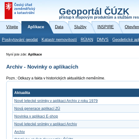
Geoportál ČÚZK
přístup k mapovým produktům a službám res
Vítejte
Aplikace
Data
Služby
INSPIRE
Otevřen
Poskytování geodat
Katastr nemovitostí
RÚIAN
DMVS
Geodetické ap
Nyní jste zde:
Aplikace
Archiv - Novinky o aplikacích
Pozn.: Odkazy a fakta v historických aktualitách neměníme.
Aktualita
Nové letecké snímky v aplikaci Archiv z roku 1979
Nová generace aplikací ZÚ
Novinka v aplikaci E-shop
Nové letecké snímky v aplikaci Archiv
Archiv