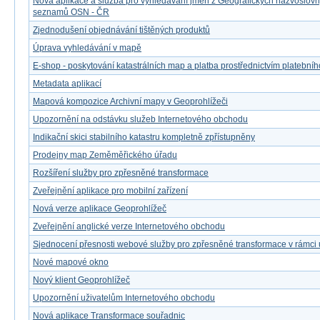
Nová aplikace a služba pro vyhledávání jmen z Geografických názvoslov
seznamů OSN - ČR
Zjednodušení objednávání tištěných produktů
Úprava vyhledávání v mapě
E-shop - poskytování katastrálních map a platba prostřednictvím platebníh
Metadata aplikací
Mapová kompozice Archivní mapy v Geoprohlížeči
Upozornění na odstávku služeb Internetového obchodu
Indikační skici stabilního katastru kompletně zpřístupněny
Prodejny map Zeměměřického úřadu
Rozšíření služby pro zpřesněné transformace
Zveřejnění aplikace pro mobilní zařízení
Nová verze aplikace Geoprohlížeč
Zveřejnění anglické verze Internetového obchodu
Sjednocení přesnosti webové služby pro zpřesněné transformace v rámci
Nové mapové okno
Nový klient Geoprohlížeč
Upozornění uživatelům Internetového obchodu
Nová aplikace Transformace souřadnic