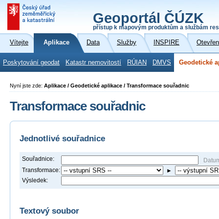
Geoportál ČÚZK
přístup k mapovým produktům a službám res
Vítejte
Aplikace
Data
Služby
INSPIRE
Otevřen
Poskytování geodat
Katastr nemovitostí
RÚIAN
DMVS
Geodetické a
Nyní jste zde:
Aplikace / Geodetické aplikace / Transformace souřadnic
Transformace souřadnic
Jednotlivé souřadnice
Souřadnice:
Datu
Transformace:
►
Výsledek:
Textový soubor