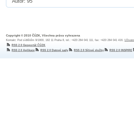
Autor: 95
Copyright © 2010 ČÚZK, Všechna práva vyhrazena
Kontakt: Pod sídlištěm 9/1800, 182 11 Praha 8, tel.: +420 284 041 111, fax: +420 284 041 416,
Uživate
RSS 2.0 Geoportál ČÚZK
RSS 2.0 Aplikace
RSS 2.0 Datové sady
RSS 2.0 Síťové služby
RSS 2.0 INSPIRE