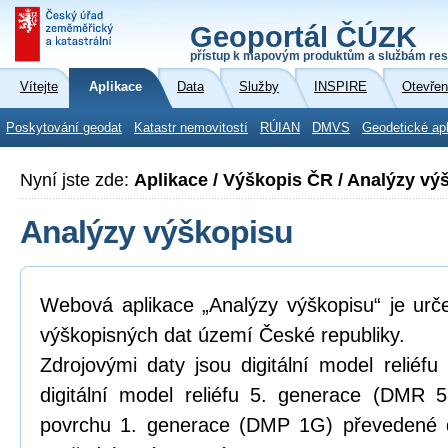
Geoportál ČÚZK
přístup k mapovým produktům a službám res
Vítejte
Aplikace
Data
Služby
INSPIRE
Otevřen
Poskytování geodat
Katastr nemovitostí
RÚIAN
DMVS
Geodetické ap
Nyní jste zde:
Aplikace / Výškopis ČR / Analýzy vý
Analýzy výškopisu
Webová aplikace „Analýzy výškopisu“ je urč
výškopisných dat území České republiky.
Zdrojovými daty jsou digitální model relié
digitální model reliéfu 5. generace (DMR 5
povrchu 1. generace (DMP 1G) převedené d