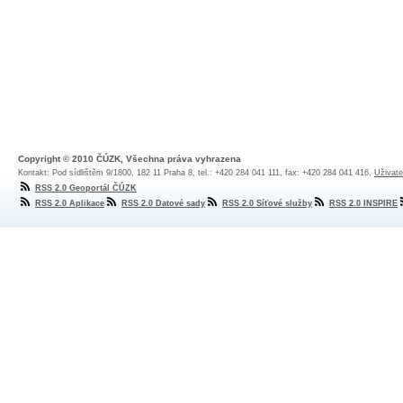
Copyright © 2010 ČÚZK, Všechna práva vyhrazena
Kontakt: Pod sídlištěm 9/1800, 182 11 Praha 8, tel.: +420 284 041 111, fax: +420 284 041 416,
Uživate
RSS 2.0 Geoportál ČÚZK
RSS 2.0 Aplikace
RSS 2.0 Datové sady
RSS 2.0 Síťové služby
RSS 2.0 INSPIRE