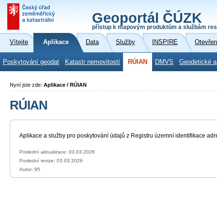
Geoportál ČÚZK
přístup k mapovým produktům a službám res
Vítejte
Aplikace
Data
Služby
INSPIRE
Otevřen
Poskytování geodat
Katastr nemovitostí
RÚIAN
DMVS
Geodetické a
Nyní jste zde:
Aplikace / RÚIAN
RÚIAN
Aplikace a služby pro poskytování údajů z Registru územní identifikace adr
Poslední aktualizace: 03.03.2026
Poslední revize:
03.03.2026
Autor: 95