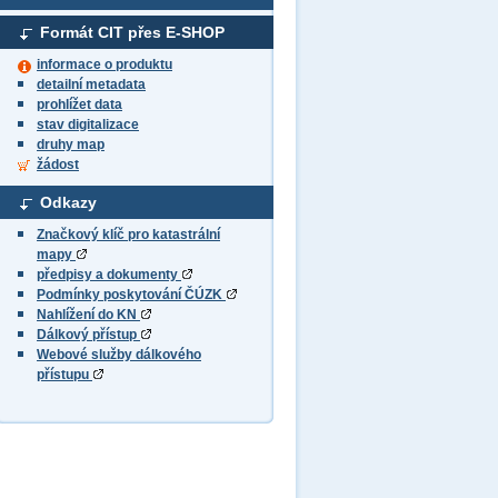
Formát CIT přes E-SHOP
informace o produktu
detailní metadata
prohlížet data
stav digitalizace
druhy map
žádost
Odkazy
Značkový klíč pro katastrální
mapy
předpisy a dokumenty
Podmínky poskytování ČÚZK
Nahlížení do KN
Dálkový přístup
Webové služby dálkového
přístupu