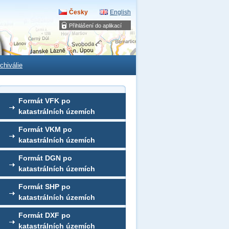
Česky
English
Přihlášení do aplikací
chiválie
Formát VFK po
katastrálních územích
Formát VKM po
katastrálních územích
Formát DGN po
katastrálních územích
Formát SHP po
katastrálních územích
Formát DXF po
katastrálních územích