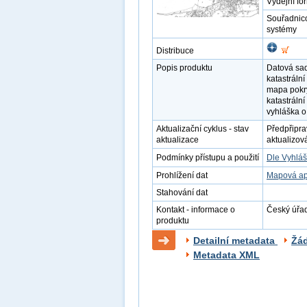
Výdejní fo
Souřadnic
systémy
Distribuce
Popis produktu
Datová sad
katastráln
mapa pokrý
katastráln
vyhláška o
Aktualizační cyklus - stav
Předpřipra
aktualizace
aktualizov
Podmínky přístupu a použití
Dle Vyhláš
Prohlížení dat
Mapová ap
Stahování dat
Kontakt - informace o
Český úřad
produktu
Detailní metadata
Žá
Metadata XML