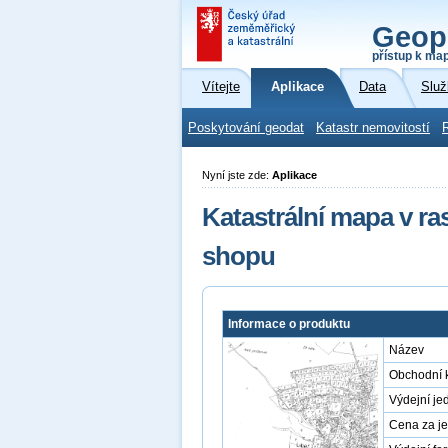
Geop
přístup k ma
Vítejte
Aplikace
Data
Služ
Poskytování geodat
Katastr nemovitostí
Nyní jste zde:
Aplikace
Katastrální mapa v r
shopu
Informace o produktu
Název
Obchodní 
Výdejní je
Cena za j