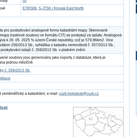
rmáty
cit
ové
ETRS89
,
S-JTSK / Krovak East North
a pro poskytování analogové formy katastrální mapy. Skenované
í mapy (rastrové soubory ve formátu CIT) se poskytují za úplatu. Analogová
vá k 26. 05. 2025 % území České republiky, což je 579,96km2. Více
í zákon 256/2013 Sb., vyhláška o katastru nemovitostí č. 357/2013 Sb.,
 poskytování údajů č. 358/2013 Sb. v platném znění.
vené soubory jsou generovány jako exporty z databáze, která je
ána jednou měsíčně.
ky č. 358/2013 Sb.
likace
 zeměměřický a katastrální, e-mail:
cuzk.helpdesk@cuzk.cz
dost