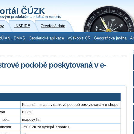
ortál ČÚZK
povým produktům a službám resortu
by
INSPIRE
Otevřená data
RÚIAN
DMVS
Geodetické aplikace
Výškopis ČR
Geografická jména
Ar
astrové podobě poskytovaná v e-
Katastrální mapa v rastrové podobě poskytovaná v e-shopu
kód
62250
dnotka
mapový list
ednotku
150 CZK za výdejní jednotku.