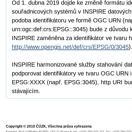
Od 1. dubna 2019 dojde ke změně formátu ide
souřadnicových systémů v INSPIRE datových
podoba identifikátoru ve formě OGC URN (nap
urn:ogc:def:crs:EPSG::3045) bude z důvodu k
INSPIRE zaměněna za identifikátor ve tvaru h
http://www.opengis.net/def/crs/EPSG/0/3045
)
INSPIRE harmonizované služby stahování da
podporovat identifikátory ve tvaru OGC URN i
EPSG:XXXX (např. EPSG:3045), http URI bud
stávajícím.
Copyright © 2010 ČÚZK, Všechna práva vyhrazena
Kontakt: Pod sídlištěm 9/1800, 182 11 Praha 8, tel.: +420 284 041 111, fax: +420 284 04