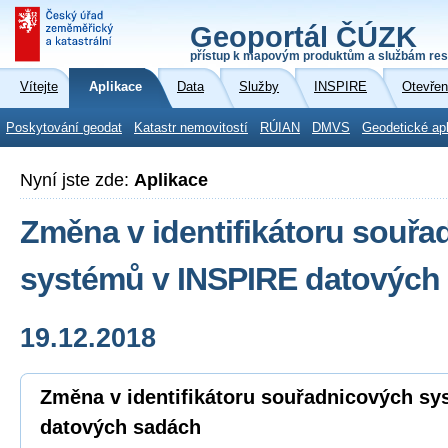
Geoportál ČÚZK
přístup k mapovým produktům a službám res
Vítejte
Aplikace
Data
Služby
INSPIRE
Otevřen
Poskytování geodat
Katastr nemovitostí
RÚIAN
DMVS
Geodetické ap
Nyní jste zde:
Aplikace
Změna v identifikátoru souř
systémů v INSPIRE datových
19.12.2018
Změna v identifikátoru souřadnicových s
datových sadách