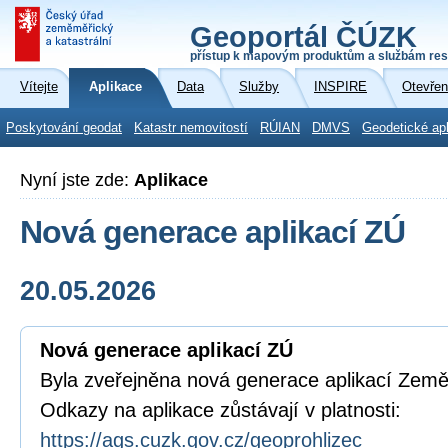
Geoportál ČÚZK
přístup k mapovým produktům a službám res
Vítejte
Aplikace
Data
Služby
INSPIRE
Otevřen
Poskytování geodat
Katastr nemovitostí
RÚIAN
DMVS
Geodetické ap
Nyní jste zde:
Aplikace
Nová generace aplikací ZÚ
20.05.2026
Nová generace aplikací ZÚ
Byla zveřejněna nová generace aplikací Zem
Odkazy na aplikace zůstávají v platnosti:
https://ags.cuzk.gov.cz/geoprohlizec