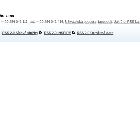
yhrazena
.: +420 284 041 111, fax: +420 284 041 416,
Uživatelská podpora
,
facebook
,
Jak číst RSS ka
RSS 2.0 Síťové služby
RSS 2.0 INSPIRE
RSS 2.0 Otevřená data