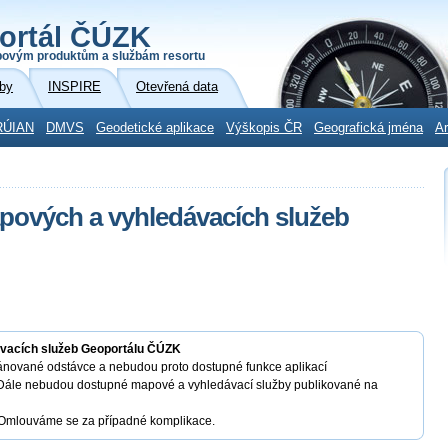
ortál ČÚZK
povým produktům a službám resortu
by
INSPIRE
Otevřená data
RÚIAN
DMVS
Geodetické aplikace
Výškopis ČR
Geografická jména
Ar
apových a vyhledávacích služeb
ávacích služeb Geoportálu ČÚZK
ánované odstávce a nebudou proto dostupné funkce aplikací
. Dále nebudou dostupné mapové a vyhledávací služby publikované na
 Omlouváme se za případné komplikace.