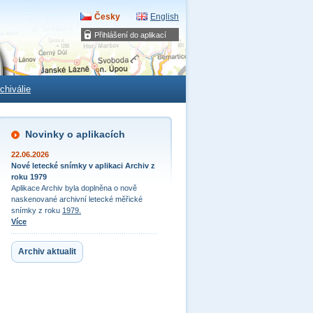
Česky
English
Přihlášení do aplikací
chiválie
Novinky o aplikacích
22.06.2026
Nové letecké snímky v aplikaci Archiv z
roku 1979
Aplikace Archiv byla doplněna o nově
naskenované archivní letecké měřické
snímky z roku
1979.
Více
Archiv aktualit