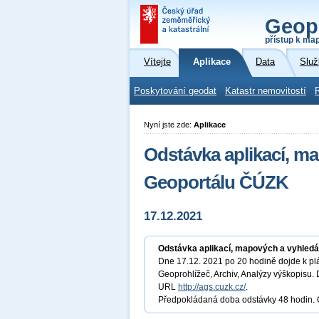
Geop
přístup k ma
Vítejte
Aplikace
Data
Služ
Poskytování geodat
Katastr nemovitostí
Nyní jste zde:
Aplikace
Odstávka aplikací, m
Geoportálu ČÚZK
17.12.2021
Odstávka aplikací, mapových a vyhled
Dne 17.12. 2021 po 20 hodině dojde k pl
Geoprohlížeč, Archiv, Analýzy výškopisu
URL
http://ags.cuzk.cz/
.
Předpokládaná doba odstávky 48 hodin.