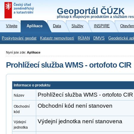
Geoportál ČÚZK
přístup k mapovým produktům a službám res
Vítejte
Aplikace
Data
Služby
INSPIRE
Otevřen
Poskytování geodat
Katastr nemovitostí
RÚIAN
DMVS
Geodetické ap
Nyní jste zde:
Aplikace
Prohlížecí služba WMS - ortofoto CIR
Informace o produktu
Prohlížecí služba WMS - ortofoto CIR
Název
Obchodní kód není stanoven
Obchodní
kód
Výdejní jednotka není stanovena
Výdejní
jednotka