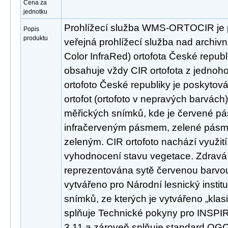
Cena za
jednotku
Prohlížecí služba WMS-ORTOCIR je 
Popis
produktu
veřejná prohlížecí služba nad archivn
Color InfraRed) ortofota České republ
obsahuje vždy CIR ortofota z jednoh
ortofoto České republiky je poskytov
ortofot (ortofoto v nepravých barvách
měřických snímků, kde je červené p
infračerveným pásmem, zelené pás
zeleným. CIR ortofoto nachází využití
vyhodnocení stavu vegetace. Zdravá
reprezentována sytě červenou barvou.
vytvářeno pro Národní lesnický institu
snímků, ze kterých je vytvářeno „klasi
splňuje Technické pokyny pro INSPIRE
3.11 a zároveň splňuje standard OGC