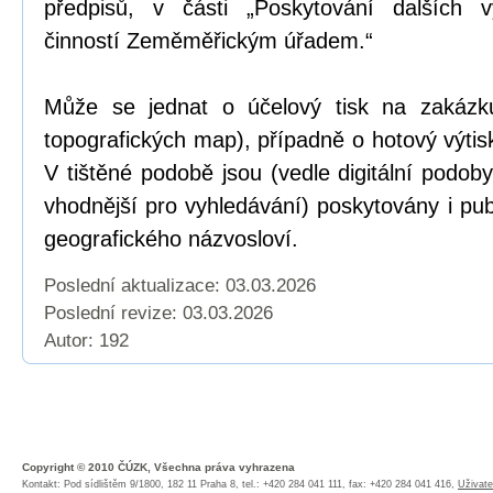
předpisů, v části „Poskytování dalších 
činností Zeměměřickým úřadem.“
Může se jednat o účelový tisk na zakázku
topografických map), případně o hotový výtis
V tištěné podobě jsou (vedle digitální podo
vhodnější pro vyhledávání) poskytovány i pub
geografického názvosloví.
Poslední aktualizace: 03.03.2026
Poslední revize:
03.03.2026
Autor: 192
Copyright © 2010 ČÚZK, Všechna práva vyhrazena
Kontakt: Pod sídlištěm 9/1800, 182 11 Praha 8, tel.: +420 284 041 111, fax: +420 284 041 416,
Uživate