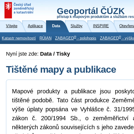
Geoportál ČÚZK
přístup k mapovým produktům a službám res
Vítejte
Aplikace
Data
Služby
INSPIRE
Otevřen
®
®
Katastr nemovitostí
RÚIAN
ZABAGED
- polohopis
ZABAGED
- výšk
Nyní jste zde:
Data / Tisky
Tištěné mapy a publikace
Mapové produkty a publikace jsou poskyt
tištěné podobě. Tato část produkce Zeměmě
výše úplaty popsána ve Vyhlášce č. 31/1995
zákon č. 200/1994 Sb., o zeměměřictví
některých zákonů souvisejících s jeho zavede