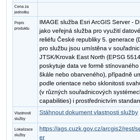
Cena za
jednotku
IMAGE služba Esri ArcGIS Server - 
Popis
produktu
jako veřejná služba pro využití datov
reliéfu České republiky 5. generace 
pro službu jsou umístěna v souřadn
JTSK/Krovak East North (EPSG 5514)
poskytuje data ve formě stínovaného 
škále nebo obarveného), případně um
podle orientace nebo sklonitosti svah
(v různých souřadnicových systémec
capabilities) i prostřednictvím stand
Stáhnout dokument vlastnosti služby
Vlastnosti
služby
https://ags.cuzk.gov.cz/arcgis2/rest
Lokalizace
služby
er