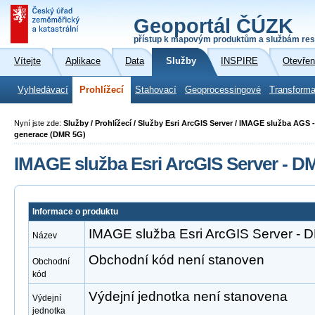
Geoportál ČÚZK
přístup k mapovým produktům a službám res
Vítejte
Aplikace
Data
Služby
INSPIRE
Otevřen
Vyhledávací
Prohlížecí
Stahovací
Geoprocessingové
Transforma
Nyní jste zde:
Služby / Prohlížecí / Služby Esri ArcGIS Server / IMAGE služba AGS -
generace (DMR 5G)
IMAGE služba Esri ArcGIS Server - 
Informace o produktu
IMAGE služba Esri ArcGIS Server -
Název
Obchodní kód není stanoven
Obchodní
kód
Výdejní jednotka není stanovena
Výdejní
jednotka