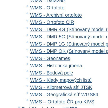
WMS - Data250
WMS - Ortofoto
WMS - Archivní ortofoto
WMS - Ortofoto CIR
WMS - DMR 4G (Stínovaný model re
WMS - DMR 5G (Stínovaný model re
WMS - DMP 1G (Stínovaný model p
WMS - DMP OK (Stínovaný model p
WMS - Geonames
WMS - Historická jména
WMS - Bodová pole
WMS - Klady mapových listů
WMS - Kilometrová síť JTSK
WMS - Geografická síť WGS84
WMS – Ortofoto ČR pro KIVS