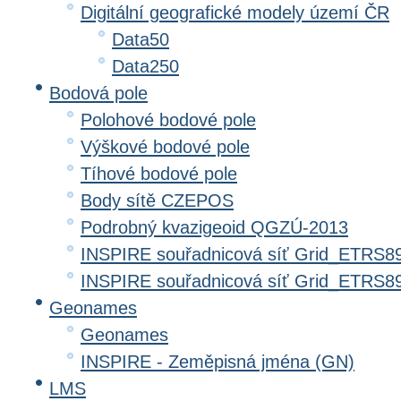
Digitální geografické modely území ČR
Data50
Data250
Bodová pole
Polohové bodové pole
Výškové bodové pole
Tíhové bodové pole
Body sítě CZEPOS
Podrobný kvazigeoid QGZÚ-2013
INSPIRE souřadnicová síť Grid_ETRS8
INSPIRE souřadnicová síť Grid_ETRS
Geonames
Geonames
INSPIRE - Zeměpisná jména (GN)
LMS