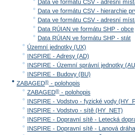
Data ve formátu CSV - adresní místa
Data ve formátu CSV - hierarchie prv
Data ve formátu CSV - adresní místa
Data RÚIAN ve formátu SHP - obce
Data RÚIAN ve formátu SHP - stát
Územní jednotky (UX)
INSPIRE - Adresy (AD)
INSPIRE - Územní správní jednotky (AU
INSPIRE - Budovy (BU)
®
ZABAGED
- polohopis
®
ZABAGED
- polohopis
INSPIRE - Vodstvo - fyzické vody (HY_
INSPIRE - Vodstvo - sítě (HY_NET)
INSPIRE - Dopravní sítě - Letecká dop
INSPIRE - Dopravní sítě - Lanová drá