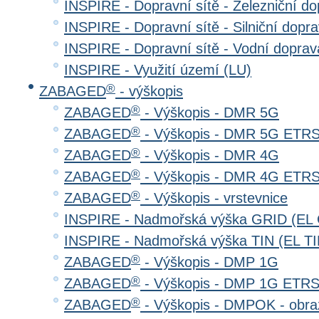
INSPIRE - Dopravní sítě - Železniční d
INSPIRE - Dopravní sítě - Silniční do
INSPIRE - Dopravní sítě - Vodní dopr
INSPIRE - Využití území (LU)
®
ZABAGED
- výškopis
®
ZABAGED
- Výškopis - DMR 5G
®
ZABAGED
- Výškopis - DMR 5G ETR
®
ZABAGED
- Výškopis - DMR 4G
®
ZABAGED
- Výškopis - DMR 4G ETR
®
ZABAGED
- Výškopis - vrstevnice
INSPIRE - Nadmořská výška GRID (EL
INSPIRE - Nadmořská výška TIN (EL TI
®
ZABAGED
- Výškopis - DMP 1G
®
ZABAGED
- Výškopis - DMP 1G ETR
®
ZABAGED
- Výškopis - DMPOK - obra