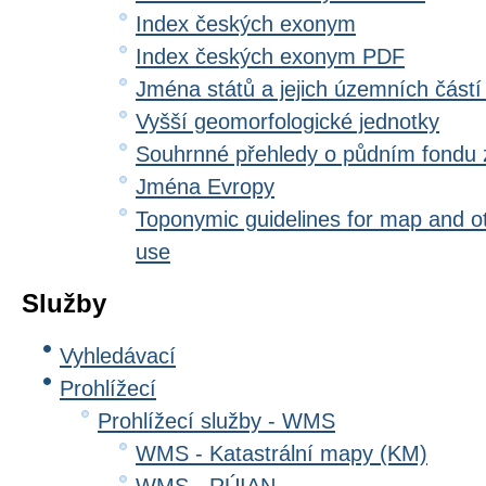
Index českých exonym
Index českých exonym PDF
Jména států a jejich územních částí
Vyšší geomorfologické jednotky
Souhrnné přehledy o půdním fondu
Jména Evropy
Toponymic guidelines for map and oth
use
Služby
Vyhledávací
Prohlížecí
Prohlížecí služby - WMS
WMS - Katastrální mapy (KM)