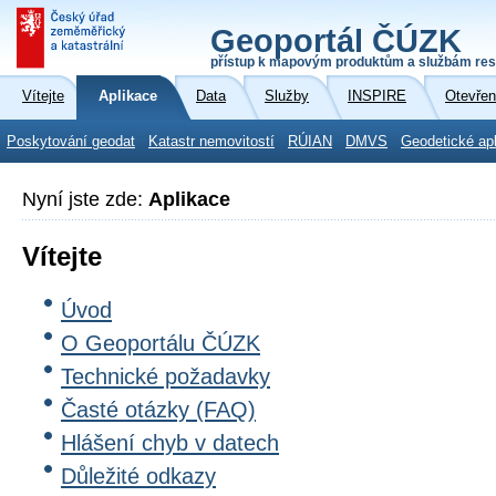
Geoportál ČÚZK
přístup k mapovým produktům a službám res
Vítejte
Aplikace
Data
Služby
INSPIRE
Otevřen
Poskytování geodat
Katastr nemovitostí
RÚIAN
DMVS
Geodetické ap
Nyní jste zde:
Aplikace
Vítejte
Úvod
O Geoportálu ČÚZK
Technické požadavky
Časté otázky (FAQ)
Hlášení chyb v datech
Důležité odkazy