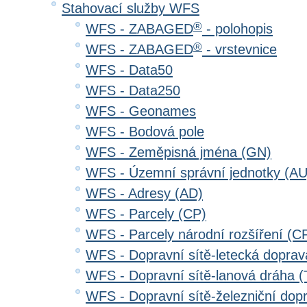
Stahovací služby WFS
®
WFS - ZABAGED
- polohopis
®
WFS - ZABAGED
- vrstevnice
WFS - Data50
WFS - Data250
WFS - Geonames
WFS - Bodová pole
WFS - Zeměpisná jména (GN)
WFS - Územní správní jednotky (AU
WFS - Adresy (AD)
WFS - Parcely (CP)
WFS - Parcely národní rozšíření (C
WFS - Dopravní sítě-letecká dopra
WFS - Dopravní sítě-lanová dráha
WFS - Dopravní sítě-železniční do