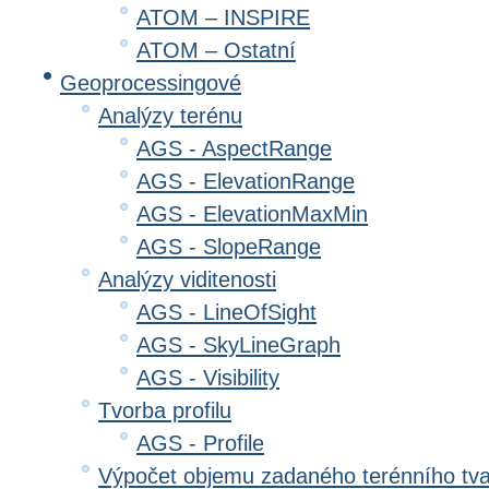
ATOM – INSPIRE
ATOM – Ostatní
Geoprocessingové
Analýzy terénu
AGS - AspectRange
AGS - ElevationRange
AGS - ElevationMaxMin
AGS - SlopeRange
Analýzy viditenosti
AGS - LineOfSight
AGS - SkyLineGraph
AGS - Visibility
Tvorba profilu
AGS - Profile
Výpočet objemu zadaného terénního tv