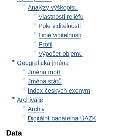
Analýzy výškopisu
Vlastnosti reliéfu
Pole viditelnosti
Linie viditelnosti
Profil
Výpočet objemu
Geografická jména
Jména moří
Jména států
Index českých exonym
Archiválie
Archiv
Digitální badatelna ÚAZK
Data