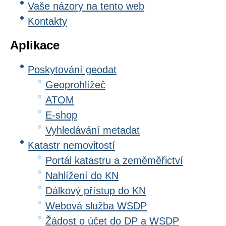
Vaše názory na tento web
Kontakty
Aplikace
Poskytování geodat
Geoprohlížeč
ATOM
E-shop
Vyhledávání metadat
Katastr nemovitostí
Portál katastru a zeměměřictví
Nahlížení do KN
Dálkový přístup do KN
Webová služba WSDP
Žádost o účet do DP a WSDP