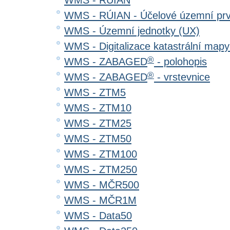
WMS - RÚIAN
WMS - RÚIAN - Účelové územní pr
WMS - Územní jednotky (UX)
WMS - Digitalizace katastrální map
®
WMS - ZABAGED
- polohopis
®
WMS - ZABAGED
- vrstevnice
WMS - ZTM5
WMS - ZTM10
WMS - ZTM25
WMS - ZTM50
WMS - ZTM100
WMS - ZTM250
WMS - MČR500
WMS - MČR1M
WMS - Data50