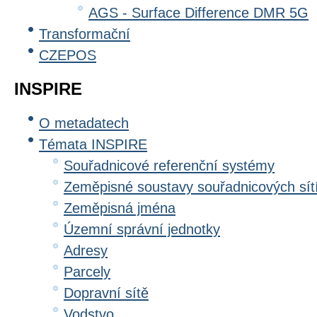
AGS - Surface Difference DMR 5G
Transformační
CZEPOS
INSPIRE
O metadatech
Témata INSPIRE
Souřadnicové referenční systémy
Zeměpisné soustavy souřadnicových sít
Zeměpisná jména
Územní správní jednotky
Adresy
Parcely
Dopravní sítě
Vodstvo