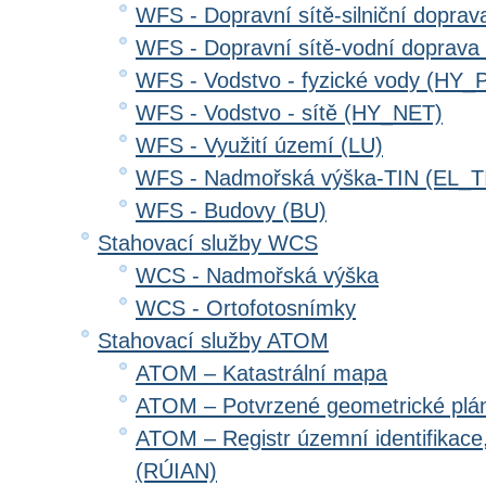
WFS - Dopravní sítě-silniční dopr
WFS - Dopravní sítě-vodní doprav
WFS - Vodstvo - fyzické vody (HY_
WFS - Vodstvo - sítě (HY_NET)
WFS - Využití území (LU)
WFS - Nadmořská výška-TIN (EL_T
WFS - Budovy (BU)
Stahovací služby WCS
WCS - Nadmořská výška
WCS - Ortofotosnímky
Stahovací služby ATOM
ATOM – Katastrální mapa
ATOM – Potvrzené geometrické plá
ATOM – Registr územní identifikace
(RÚIAN)