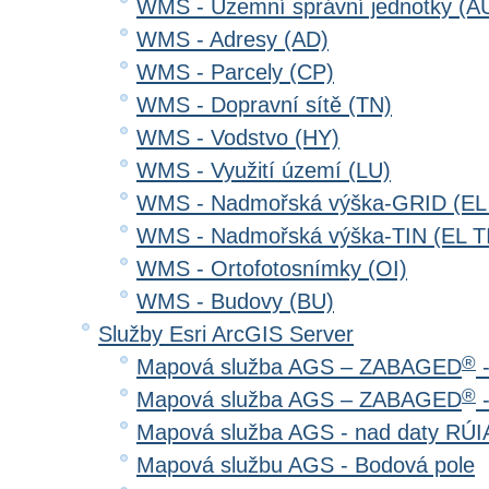
WMS - Územní správní jednotky (A
WMS - Adresy (AD)
WMS - Parcely (CP)
WMS - Dopravní sítě (TN)
WMS - Vodstvo (HY)
WMS - Využití území (LU)
WMS - Nadmořská výška-GRID (EL
WMS - Nadmořská výška-TIN (EL T
WMS - Ortofotosnímky (OI)
WMS - Budovy (BU)
Služby Esri ArcGIS Server
®
Mapová služba AGS – ZABAGED
-
®
Mapová služba AGS – ZABAGED
-
Mapová služba AGS - nad daty RÚ
Mapová službu AGS - Bodová pole