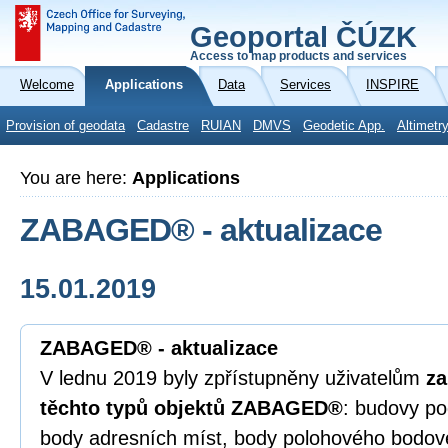
Geoportal ČÚZK
Access to map products and services
Welcome
Applications
Data
Services
INSPIRE
Provision of geodata
Cadastre
RUIAN
DMVS
Geodetic App.
Altimetr
You are here:
Applications
ZABAGED® - aktualizace
15.01.2019
ZABAGED® - aktualizace
V lednu 2019 byly zpřístupněny uživatelům
za
těchto typů objektů ZABAGED®
: budovy po
body adresních míst, body polohového bodov