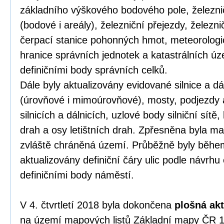
základního výškového bodového pole, železnič
(bodové i areály), železniční přejezdy, železnič
čerpací stanice pohonných hmot, meteorologic
hranice správních jednotek a katastrálních ú
definičními body správních celků.
Dále byly aktualizovány evidované silnice a dá
(úrovňové i mimoúrovňové), mosty, podjezdy 
silnicích a dálnicích, uzlové body silniční sítě, 
drah a osy letištních drah. Zpřesněna byla m
zvláště chráněná území. Průběžně byly běhe
aktualizovány definiční čáry ulic podle návrh
definičními body náměstí.
V 4. čtvrtletí 2018 byla dokončena
plošná ak
na území mapových listů Základní mapy ČR 1