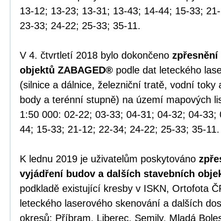
13-12; 13-23; 13-31; 13-43; 14-44; 15-33; 21-
23-33; 24-22; 25-33; 35-11.
V 4. čtvrtletí 2018 bylo dokončeno
zpřesnění
objektů ZABAGED®
podle dat leteckého las
(silnice a dálnice, železniční tratě, vodní tok
body a terénní stupně) na území mapových l
1:50 000: 02-22; 03-33; 04-31; 04-32; 04-33; 
44; 15-33; 21-12; 22-34; 24-22; 25-33; 35-11.
K lednu 2019 je uživatelům poskytováno
zpře
vyjádření budov a dalších stavebních ob
podkladě existující kresby v ISKN, Ortofota Č
leteckého laserového skenování a dalších do
okresů: Příbram, Liberec, Semily, Mladá Boles