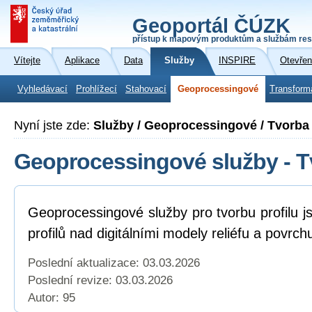
Geoportál ČÚZK
přístup k mapovým produktům a službám res
Vítejte
Aplikace
Data
Služby
INSPIRE
Otevřen
Vyhledávací
Prohlížecí
Stahovací
Geoprocessingové
Transform
Nyní jste zde:
Služby / Geoprocessingové / Tvorba 
Geoprocessingové služby - Tv
Geoprocessingové služby pro tvorbu profilu j
profilů nad digitálními modely reliéfu a povrch
Poslední aktualizace: 03.03.2026
Poslední revize:
03.03.2026
Autor: 95