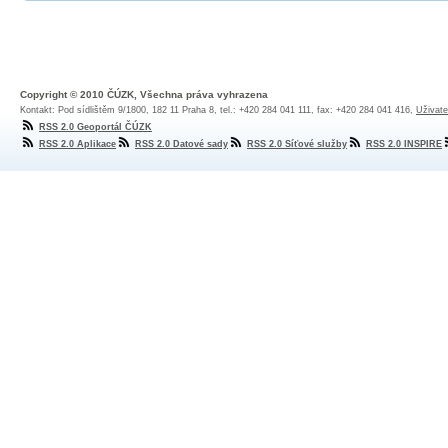
Copyright © 2010 ČÚZK, Všechna práva vyhrazena
Kontakt: Pod sídlištěm 9/1800, 182 11 Praha 8, tel.: +420 284 041 111, fax: +420 284 041 416,
Uživate
RSS 2.0 Geoportál ČÚZK
RSS 2.0 Aplikace
RSS 2.0 Datové sady
RSS 2.0 Síťové služby
RSS 2.0 INSPIRE