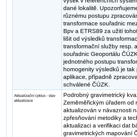
výšek v referenčních syst
dané lokalitě. Upozorňujem
různému postupu zpracován
transformace souřadnic mez
Bpv a ETRS89 za užití tohot
lišit od výsledků transform
transformační služby resp. 
souřadnic Geoportálu ČÚZK
jednotného postupu transfo
homogenity výsledků je tak
aplikace, případně zpracov
schválené ČÚZK.
Podrobný gravimetrický kva
Aktualizační cyklus - stav
aktualizace
Zeměměřickým úřadem od r
aktualizován v návaznosti n
zpřesňování metodiky a tec
aktualizaci a verifikaci dat
gravimetrických mapování Č