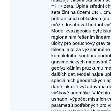
= H + zeta. Úplná střední 
zeta činí na území ČR 1 cm,
příhraničních oblastech (do 
může dosahovat hodnot vyš
Model kvazigeoidu byl zís
regionálním řešením lineárn
úlohy pro poruchový gravit
tělesa, a to za významného
kompletního souboru podr
gravimetrických mapování 
geofyzikálním průzkumu mez
dalších dat. Model najde up
speciálních geodetických apl
dané lokalitě vyžadována de
výškové anomálie. V těchto
usnadní výpočet místních t
parametrů potřebných pro v