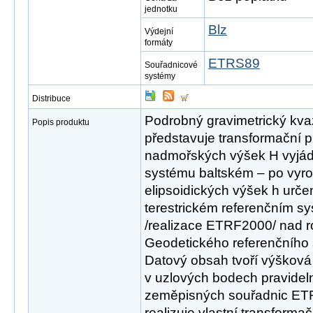
jednotku
Blz
Výdejní
formáty
ETRS89
Souřadnicové
systémy
Distribuce
Podrobný gravimetrický kv
Popis produktu
představuje transformační 
nadmořských výšek H vyjá
systému baltském – po vyro
elipsoidických výšek h urč
terestrickém referenčním 
/realizace ETRF2000/ nad r
Geodetického referenčního
Datový obsah tvoří výšková
v uzlových bodech pravidelné 
zeměpisných souřadnic ET
realizuje vlastní transformač