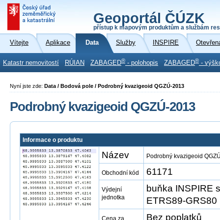
Geoportál ČÚZK
přístup k mapovým produktům a službám res
Vítejte
Aplikace
Data
Služby
INSPIRE
Otevřen
®
®
Katastr nemovitostí
RÚIAN
ZABAGED
- polohopis
ZABAGED
- výšk
Nyní jste zde:
Data / Bodová pole / Podrobný kvazigeoid QGZÚ-2013
Podrobný kvazigeoid QGZÚ-2013
Informace o produktu
Název
Podrobný kvazigeoid QGZ
61171
Obchodní kód
buňka INSPIRE s
Výdejní
jednotka
ETRS89-GRS80 
Bez poplatků
Cena za