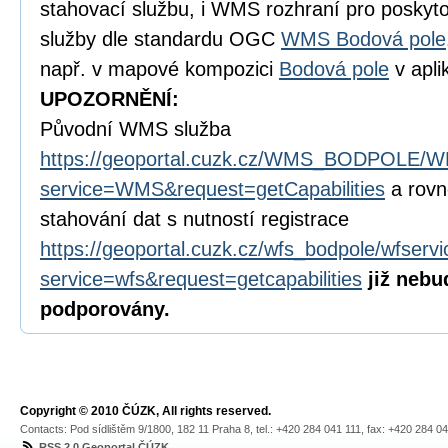
stahovací službu, i WMS rozhraní pro poskyto
služby dle standardu OGC
WMS Bodová pole
např. v mapové kompozici
Bodová pole
v apli
UPOZORNĚNÍ:
Původní WMS služba
https://geoportal.cuzk.cz/WMS_BODPOLE/W
service=WMS&request=getCapabilities
a rovn
stahování dat s nutností registrace
https://geoportal.cuzk.cz/wfs_bodpole/wfserv
service=wfs&request=getcapabilities
již
nebud
podporovány.
Copyright © 2010 ČÚZK, All rights reserved.
Contacts: Pod sídlištěm 9/1800, 182 11 Praha 8, tel.: +420 284 041 111, fax: +420 284 0
RSS 2.0 Geoportal ČÚZK