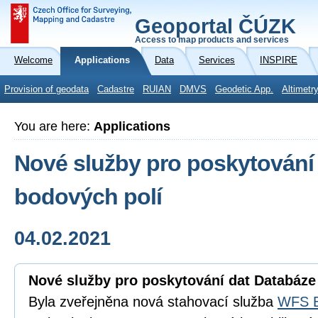
Geoportal ČÚZK
Access to map products and services
Welcome
Applications
Data
Services
INSPIRE
Provision of geodata
Cadastre
RUIAN
DMVS
Geodetic App.
Altimetr
You are here:
Applications
Nové služby pro poskytování
bodových polí
04.02.2021
Nové služby pro poskytování dat Databáze
Byla zveřejněna nová stahovací služba
WFS B