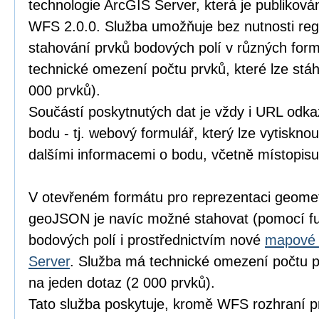
technologie ArcGIS Server, která je publiko
WFS 2.0.0. Služba umožňuje bez nutnosti re
stahování prvků bodových polí v různých for
technické omezení počtu prvků, které lze stá
000 prvků).
Součástí poskytnutých dat je vždy i URL odka
bodu - tj. webový formulář, který lze vytiskno
dalšími informacemi o bodu, včetně místopisu
V otevřeném formátu pro reprezentaci geomet
geoJSON je navíc možné stahovat (pomocí f
bodových polí i prostřednictvím nové
mapové 
Server
. Služba má technické omezení počtu pr
na jeden dotaz (2 000 prvků).
Tato služba poskytuje, kromě WFS rozhraní 