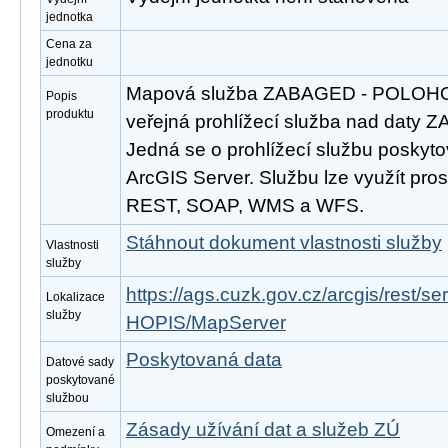
jednotka
Cena za
jednotku
Mapová služba ZABAGED - POLOHOP
Popis
produktu
veřejná prohlížecí služba nad daty 
Jedná se o prohlížecí službu poskyto
ArcGIS Server. Službu lze využít pros
REST, SOAP, WMS a WFS.
Stáhnout dokument vlastnosti služby
Vlastnosti
služby
https://ags.cuzk.gov.cz/arcgis/res
Lokalizace
služby
HOPIS/MapServer
Poskytovaná data
Datové sady
poskytované
službou
Zásady užívání dat a služeb ZÚ
Omezení a