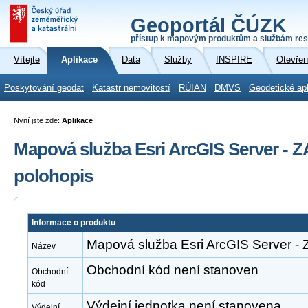
Geoportál ČÚZK
přístup k mapovým produktům a službám res
Vítejte
Aplikace
Data
Služby
INSPIRE
Otevřen
Poskytování geodat
Katastr nemovitostí
RÚIAN
DMVS
Geodetické ap
Nyní jste zde:
Aplikace
Mapová služba Esri ArcGIS Server -
polohopis
Informace o produktu
Mapová služba Esri ArcGIS Server 
Název
Obchodní kód není stanoven
Obchodní
kód
Výdejní jednotka není stanovena
Výdejní