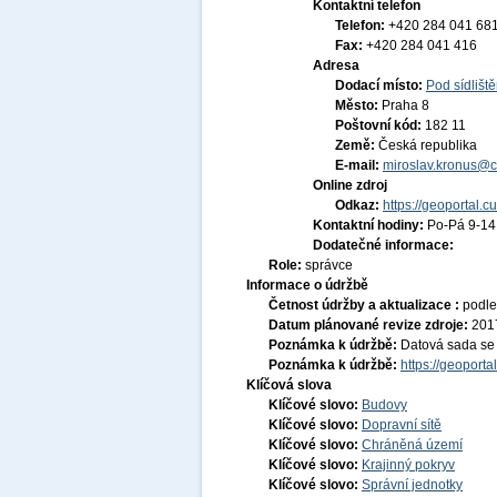
Kontaktní telefon
Telefon:
+420 284 041 68
Fax:
+420 284 041 416
Adresa
Dodací místo:
Pod sídlišt
Město:
Praha 8
Poštovní kód:
182 11
Země:
Česká republika
E-mail:
miroslav.kronus@c
Online zdroj
Odkaz:
https://geoportal.c
Kontaktní hodiny:
Po-Pá 9-1
Dodatečné informace:
Role:
správce
Informace o údržbě
Četnost údržby a aktualizace :
podle
Datum plánované revize zdroje:
201
Poznámka k údržbě:
Datová sada se j
Poznámka k údržbě:
https://geoport
Klíčová slova
Klíčové slovo:
Budovy
Klíčové slovo:
Dopravní sítě
Klíčové slovo:
Chráněná území
Klíčové slovo:
Krajinný pokryv
Klíčové slovo:
Správní jednotky