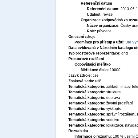
Referenční datum
Referenční datum:
2013-06-
Událost:
revize
Organizace zodpovědná za tezau
Název organizace:
Český úřa
Role:
původce
Omezení zdroje
Podmínky pro přístup a užití:
Dle Vyh
Data evidovaná v Národním katalogu o
Typ prostorové reprezentace:
grid
Prostorové rozlišení
Odpovídající měřítko
Měřítkové číslo:
10000
Jazyk zdroje:
cze
Znaková sada:
utf8
Tematická kategorie:
základní mapy, let
Tematická kategorie:
struktura
Tematická kategorie:
doprava
Tematická kategorie:
životní prostředí
Tematická kategorie:
výškopis
Tematická kategorie:
správní rozdělení,
Tematická kategorie:
vodstvo
Tematická kategorie:
lokalizace, naviga
Rozsah dat
Informace o rozsahu:
100 % území Če