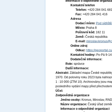
Informace o odpovědné organiza
Kontaktní telefon
Telefon:
+420 284 041 68
Fax:
+420 284 041 416
Adresa
Dodací místo:
Pod sídlišt
Město:
Praha 8
Poštovní kód:
182 11
Země:
Česká republika
E-mail:
miroslav.kronus@c
Online zdroj
Odkaz:
https://geoportal.c
Kontaktní hodiny:
Po-Pá 9-1
Dodatečné informace:
Role:
správce
Další informace:
Abstrakt:
Základní mapa České republiky
1970. Od poloviny roku 2023 byla nahraz
1 : 10 000 (ZTM 10). Archivovány jsou m
posledního vydání mapy před přechodem
Účel:
Zodpovědná organizace
Jméno osoby:
Kronus, Miroslav, RND
Název organizace:
Český úřad zeměm
Informace o odpovědné organizaci