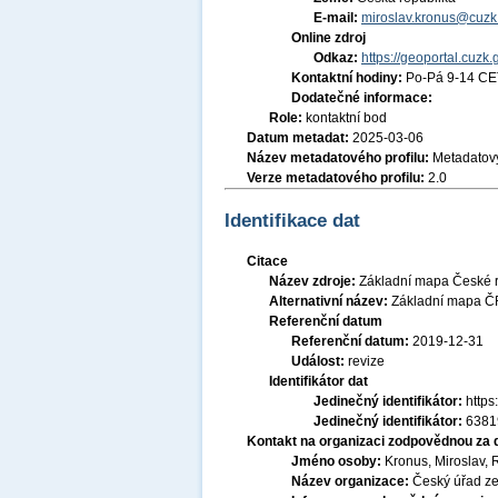
E-mail:
miroslav.kronus@cuzk
Online zdroj
Odkaz:
https://geoportal.cuzk.
Kontaktní hodiny:
Po-Pá 9-14 CE
Dodatečné informace:
Role:
kontaktní bod
Datum metadat:
2025-03-06
Název metadatového profilu:
Metadatový
Verze metadatového profilu:
2.0
Identifikace dat
Citace
Název zdroje:
Základní mapa České r
Alternativní název:
Základní mapa Č
Referenční datum
Referenční datum:
2019-12-31
Událost:
revize
Identifikátor dat
Jedinečný identifikátor:
http
Jedinečný identifikátor:
6381
Kontakt na organizaci zodpovědnou za 
Jméno osoby:
Kronus, Miroslav, 
Název organizace:
Český úřad ze