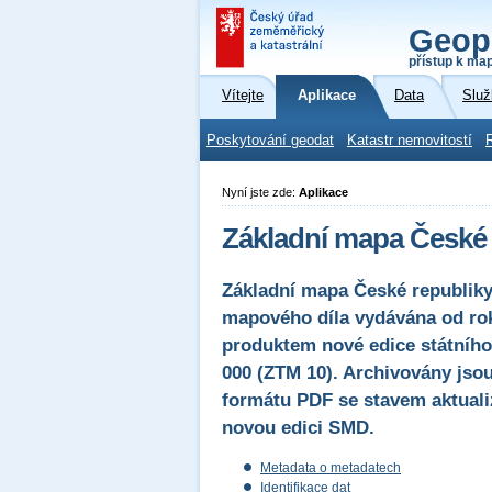
Geop
přístup k ma
Vítejte
Aplikace
Data
Služ
Poskytování geodat
Katastr nemovitostí
Nyní jste zde:
Aplikace
Základní mapa České 
Základní mapa České republiky 
mapového díla vydávána od rok
produktem nové edice státního
000 (ZTM 10). Archivovány js
formátu PDF se stavem aktual
novou edici SMD.
Metadata o metadatech
Identifikace dat