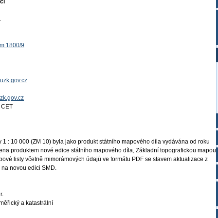
ci
1
ěm 1800/9
uzk.gov.cz
uzk.gov.cz
4 CET
 1 : 10 000 (ZM 10) byla jako produkt státního mapového díla vydávána od roku
ena produktem nové edice státního mapového díla, Základní topografickou mapou
apové listy včetně mimorámových údajů ve formátu PDF se stavem aktualizace z
 na novou edici SMD.
r.
ěřický a katastrální