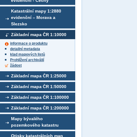
evidenční - Čechy
Katastrální mapy 1:2880
evidenční – Morava a
Slezsko
Základní mapa ČR 1:10000
informace o produktu
detailní metadata
klad mapových listů
Prohlížení archiválií
žádost
Základní mapa ČR 1:25000
Základní mapa ČR 1:50000
Základní mapa ČR 1:100000
Základní mapa ČR 1:200000
Mapy bývalého
pozemkového katastru
Otisky katastrálních map