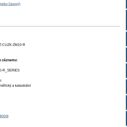
 nebo časový)
Z-CUZK-ZM10-R
ho záznamu:
0-R_SERIES
r.
ěřický a katastrální
1800/9