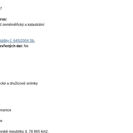
17
rus:
d zeměměřický a katastrální
lášky č. 645/2004 Sb.
tevřených dat:
Ne
ecké a družicové snímky
 hranice
ce
ské republiky, tj. 78 865 km2.