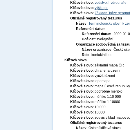
Klíčové slovo:
vodstvo, hydrografie
Klíčové slovo:
výškopis
Klíčové slovo:
Základní báze geogra
Oficiálně registrovaný tezaurus
Název:
Terminologický slovník zem
Referenční datum
Referenční datum:
2009-01-
Událost:
zveřejnění
Organizace zodpovědná za tezau
Název organizace:
Český úřa
Role:
kontaktní bod
Klíčová slova
Klíčové slovo:
základní mapa ČR
Klíčové slovo:
chráněná území
Klíčové slovo:
využití území
Klíčové slovo:
topomapa
Klíčové slovo:
mapa České republiky
Klíčové slovo:
podrobné měřítko
Klíčové slovo:
měřítko 1:10 000
Klíčové slovo:
měřítko 1:10000
Klíčové slovo:
10 000
Klíčové slovo:
10000
Klíčové slovo:
souvislý klad mapových
Oficiálně registrovaný tezaurus
Název:
Ostatní klíčová slova