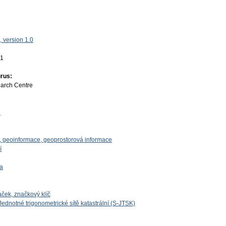
 version 1.0
01
rus:
earch Centre
e
, geoinformace, geoprostorová informace
í
ka
ek, značkový klíč
ednotné trigonometrické sítě katastrální (S-JTSK)