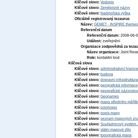
Klíčové slovo:
Vodopis
Klíčové slovo:
Zeměpisné názvy
Klíčové slovo:
Nadmořská výška
Oficiálně registrovaný tezaurus
Název:
GEMET - INSPIRE themes,
Referenční datum
Referenční datum:
2008-06-
Událost:
zveřejnění
Organizace zodpovědná za tezau
Název organizace:
Joint Res
Role:
kontaktní bod
Klíčová slova
Klíčové slovo:
administrativní hranic
Klíčové slovo:
budova
Klíčové slovo:
dopravní infrastruktura
Klíčové slovo:
geografická informace
Klíčové slovo:
geografické názvoslov
Klíčové slovo:
Geonames
Klíčové slovo:
mapa středního měřít
Klíčové slovo:
polohopis
Klíčové slovo:
popis mapy
Klíčové slovo:
seznam mapových znač
Klíčové slovo:
Souřadnicový systém J
Klíčové slovo:
státní mapové dílo
Klíčové slovo:
topografická mapa