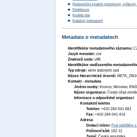
Referenční systém (polohový, výškový
Distribuce
Kvalita dat
Katalog zobrazení
Metadata o metadatech
Identifikátor metadatového záznamu:
C
Jazyk metadat:
cze
Znaková sada:
utf8
Identifikátor nadřazeného metadatové
Typ zdroje:
série datových sad
Název hierarchické úrovně:
META_ZM1
Kontakt - metadata
Jméno osoby:
Kronus, Miroslav, RND
Název organizace:
Český úřad zeměm
Informace o odpovědné organizaci
Kontaktní telefon
Telefon:
+420 284 041 681
Fax:
+420 284 041 416
Adresa
Dodací místo:
Pod sídlištěm 
Poštovní kód:
182 11
Země:
Česká republika