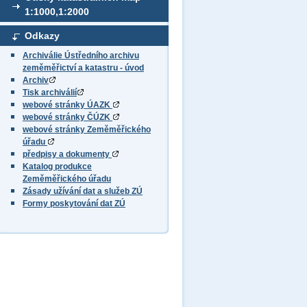
1:1000,1:2000
Odkazy
Archiválie Ústředního archivu
zeměměřictví a katastru - úvod
Archiv
Tisk archiválií
webové stránky ÚAZK
webové stránky ČÚZK
webové stránky Zeměměřického
úřadu
předpisy a dokumenty
Katalog produkce
Zeměměřického úřadu
Zásady užívání dat a služeb ZÚ
Formy poskytování dat ZÚ