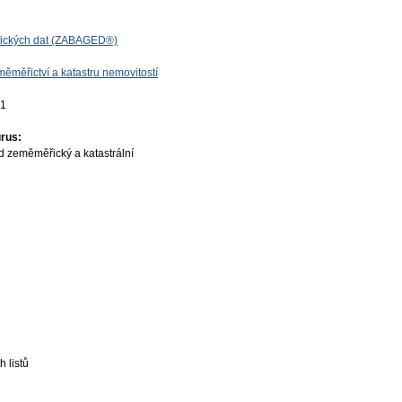
fických dat (ZABAGED®)
ěměřictví a katastru nemovitostí
01
rus:
d zeměměřický a katastrální
 listů