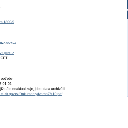
1
ěm 1800/9
uzk.gov.cz
uzk.gov.cz
4 CET
 potřeby
7-01-01
iž dále neaktualizuje, jde o data archiválií.
al.cuzk.gov.cz/Dokumenty/tvorbaZM10.pdf