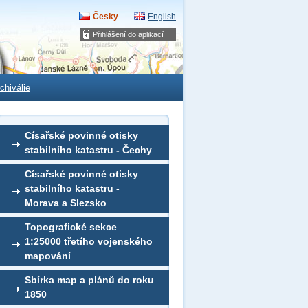
Česky
English
Přihlášení do aplikací
chiválie
Císařské povinné otisky
stabilního katastru - Čechy
Císařské povinné otisky
stabilního katastru -
Morava a Slezsko
Topografické sekce
1:25000 třetího vojenského
mapování
Sbírka map a plánů do roku
1850