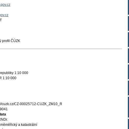
.gov.cz
gov.cz
T
 profil ČÚZK
epubliky 1:10 000
R 1:10 000
s://cuzk.cz/CZ-00025712-CUZK_ZM10_R
9041
data
RNDr.
měměřický a katastrální