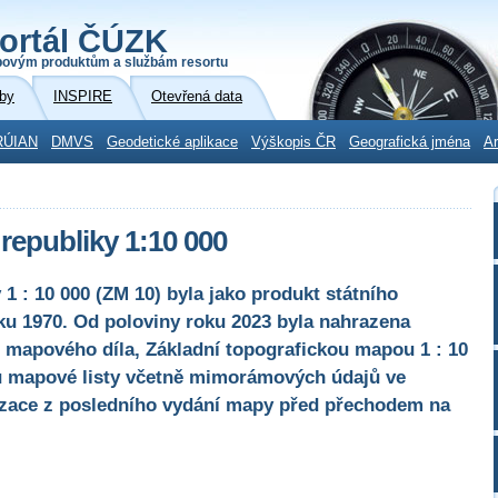
ortál ČÚZK
povým produktům a službám resortu
by
INSPIRE
Otevřená data
RÚIAN
DMVS
Geodetické aplikace
Výškopis ČR
Geografická jména
Ar
republiky 1:10 000
1 : 10 000 (ZM 10) byla jako produkt státního
u 1970. Od poloviny roku 2023 byla nahrazena
 mapového díla, Základní topografickou mapou 1 : 10
ou mapové listy včetně mimorámových údajů ve
izace z posledního vydání mapy před přechodem na