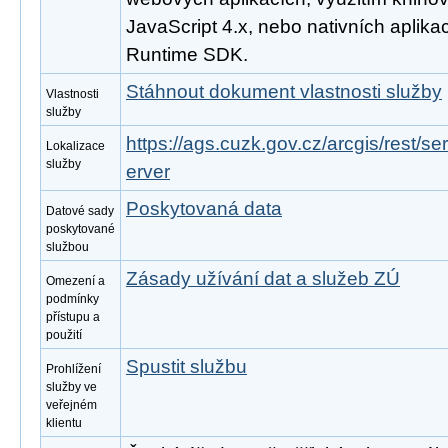
JavaScript 4.x, nebo nativních aplika
Runtime SDK.
Stáhnout dokument vlastnosti služby
Vlastnosti
služby
https://ags.cuzk.gov.cz/arcgis/rest/
Lokalizace
služby
erver
Poskytovaná data
Datové sady
poskytované
službou
Zásady užívání dat a služeb ZÚ
Omezení a
podmínky
přístupu a
použití
Spustit službu
Prohlížení
služby ve
veřejném
klientu