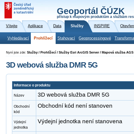
Geoportál ČÚZK
přístup k mapovým produktům a službám res
Vítejte
Aplikace
Data
Služby
INSPIRE
Otevřen
Vyhledávací
Prohlížecí
Stahovací
Geoprocessingové
Transforma
Nyní jste zde:
Služby / Prohlížecí / Služby Esri ArcGIS Server / Mapová služba A
3D webová služba DMR 5G
Informace o produktu
3D webová služba DMR 5G
Název
Obchodní kód není stanoven
Obchodní
kód
Výdejní jednotka není stanovena
Výdejní
jednotka