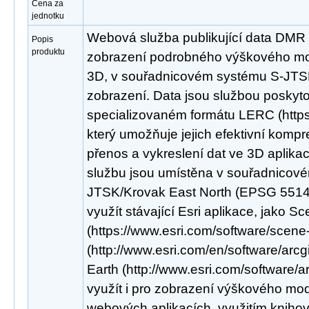
Cena za
jednotku
Webová služba publikující data DMR
Popis
produktu
zobrazení podrobného výškového mod
3D, v souřadnicovém systému S-JTS
zobrazení. Data jsou službou poskyt
specializovaném formátu LERC (https:/
který umožňuje jejich efektivní kompr
přenos a vykreslení dat ve 3D aplikac
službu jsou umístěna v souřadnicov
JTSK/Krovak East North (EPSG 5514).
využít stávající Esri aplikace, jako S
(https://www.esri.com/software/scene
(http://www.esri.com/en/software/arcg
Earth (http://www.esri.com/software/a
využít i pro zobrazení výškového mod
webových aplikacích, využitím knihov