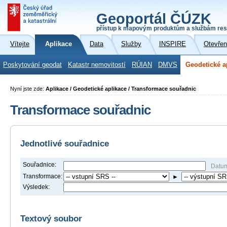
Geoportál ČÚZK
přístup k mapovým produktům a službám res
Vítejte
Aplikace
Data
Služby
INSPIRE
Otevřen
Poskytování geodat
Katastr nemovitostí
RÚIAN
DMVS
Geodetické a
Nyní jste zde:
Aplikace / Geodetické aplikace / Transformace souřadnic
Transformace souřadnic
Jednotlivé souřadnice
Souřadnice:
Datu
Transformace:
►
Výsledek:
Textový soubor