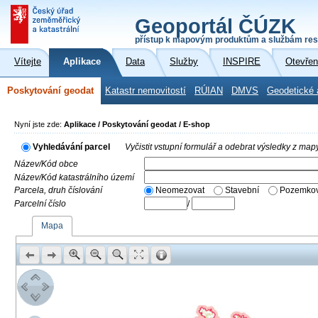
Geoportál ČÚZK
přístup k mapovým produktům a službám res
Vítejte
Aplikace
Data
Služby
INSPIRE
Otevřen
Poskytování geodat
Katastr nemovitostí
RÚIAN
DMVS
Geodetické 
Nyní jste zde:
Aplikace / Poskytování geodat / E-shop
Vyhledávání parcel
Vyčistit vstupní formulář a odebrat výsledky z map
Název/Kód obce
Název/Kód katastrálního území
Parcela, druh číslování
Neomezovat
Stavební
Pozemkov
Parcelní číslo
/
Mapa