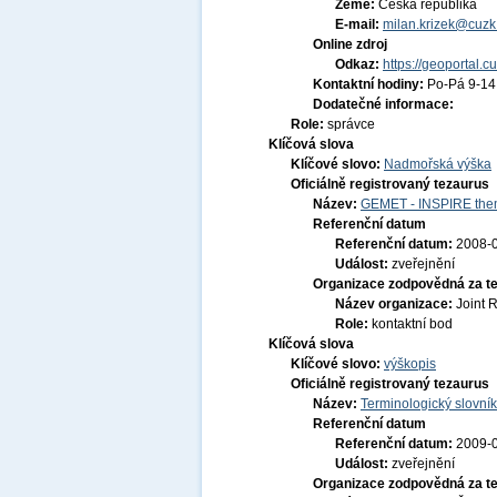
Země:
Česká republika
E-mail:
milan.krizek@cuzk
Online zdroj
Odkaz:
https://geoportal.c
Kontaktní hodiny:
Po-Pá 9-1
Dodatečné informace:
Role:
správce
Klíčová slova
Klíčové slovo:
Nadmořská výška
Oficiálně registrovaný tezaurus
Název:
GEMET - INSPIRE them
Referenční datum
Referenční datum:
2008-
Událost:
zveřejnění
Organizace zodpovědná za t
Název organizace:
Joint 
Role:
kontaktní bod
Klíčová slova
Klíčové slovo:
výškopis
Oficiálně registrovaný tezaurus
Název:
Terminologický slovník
Referenční datum
Referenční datum:
2009-
Událost:
zveřejnění
Organizace zodpovědná za t