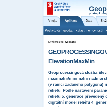
Geop
přístup k ma
Vítejte
Aplikace
Data
Služ
Poskytování geodat
Katastr nemovitostí
Nyní jste zde:
Aplikace
GEOPROCESSINGOVÁ 
ElevationMaxMin
Geoprocessingová služba Eleva
maximální/minimální nadmořsk
(v rámci zadaného polygonu) n
reliéfu. Podle nastavení param
reliéfu 5. generace převedený 
digitální model reliéfu 4. gen