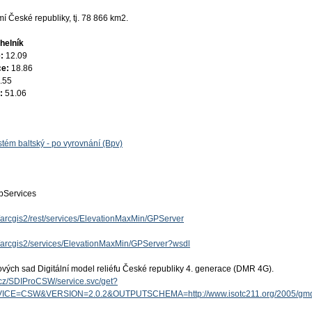
 České republiky, tj. 78 866 km2.
helník
e:
12.09
ce:
18.86
.55
e:
51.06
tém baltský - po vyrovnání (Bpv)
Services
z/arcgis2/rest/services/ElevationMaxMin/GPServer
cz/arcgis2/services/ElevationMaxMin/GPServer?wsdl
ových sad Digitální model reliéfu České republiky 4. generace (DMR 4G).
v.cz/SDIProCSW/service.svc/get?
ICE=CSW&VERSION=2.0.2&OUTPUTSCHEMA=http://www.isotc211.org/2005/g