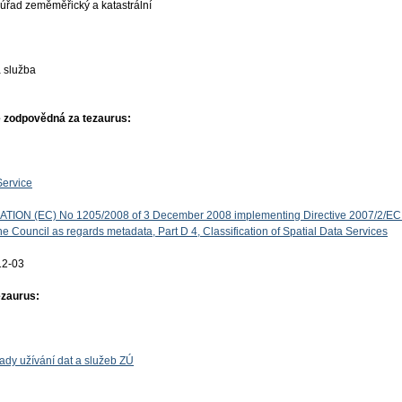
úřad zeměměřický a katastrální
 služba
 zodpovědná za tezaurus:
Service
ON (EC) No 1205/2008 of 3 December 2008 implementing Directive 2007/2/EC 
e Council as regards metadata, Part D 4, Classification of Spatial Data Services
12-03
ezaurus:
ady užívání dat a služeb ZÚ