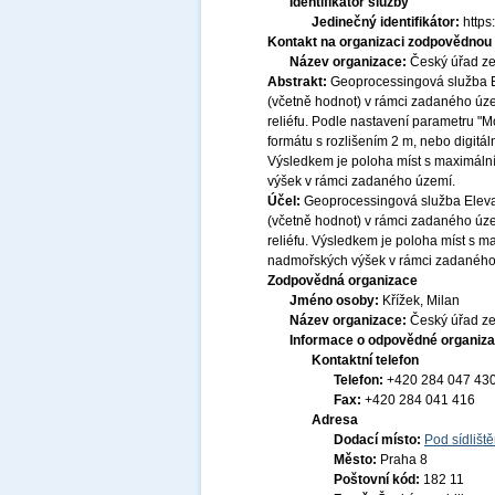
Identifikátor služby
Jedinečný identifikátor:
http
Kontakt na organizaci zodpovědnou 
Název organizace:
Český úřad ze
Abstrakt:
Geoprocessingová služba E
(včetně hodnot) v rámci zadaného úze
reliéfu. Podle nastavení parametru "M
formátu s rozlišením 2 m, nebo digitá
Výsledkem je poloha míst s maximál
výšek v rámci zadaného území.
Účel:
Geoprocessingová služba Elevat
(včetně hodnot) v rámci zadaného úze
reliéfu. Výsledkem je poloha míst s
nadmořských výšek v rámci zadaného
Zodpovědná organizace
Jméno osoby:
Křížek, Milan
Název organizace:
Český úřad ze
Informace o odpovědné organiza
Kontaktní telefon
Telefon:
+420 284 047 43
Fax:
+420 284 041 416
Adresa
Dodací místo:
Pod sídlišt
Město:
Praha 8
Poštovní kód:
182 11