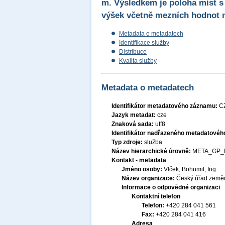
m. Výsledkem je poloha míst 
výšek včetně mezních hodnot 
Metadata o metadatech
Identifikace služby
Distribuce
Kvalita služby
Metadata o metadatech
Identifikátor metadatového záznamu:
C
Jazyk metadat:
cze
Znaková sada:
utf8
Identifikátor nadřazeného metadatové
Typ zdroje:
služba
Název hierarchické úrovně:
META_GP_
Kontakt - metadata
Jméno osoby:
Vlček, Bohumil, Ing.
Název organizace:
Český úřad zeměm
Informace o odpovědné organizaci
Kontaktní telefon
Telefon:
+420 284 041 561
Fax:
+420 284 041 416
Adresa