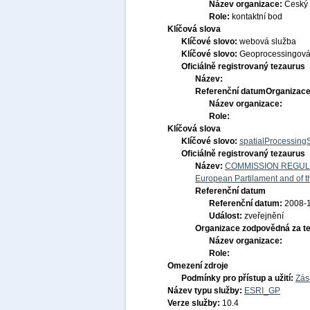
Název organizace:
Český 
Role:
kontaktní bod
Klíčová slova
Klíčové slovo:
webová služba
Klíčové slovo:
Geoprocessingová
Oficiálně registrovaný tezaurus
Název:
Referenční datum
Organizace
Název organizace:
Role:
Klíčová slova
Klíčové slovo:
spatialProcessing
Oficiálně registrovaný tezaurus
Název:
COMMISSION REGULATI
European Partilament and of th
Referenční datum
Referenční datum:
2008-
Událost:
zveřejnění
Organizace zodpovědná za t
Název organizace:
Role:
Omezení zdroje
Podmínky pro přístup a užití:
Zás
Název typu služby:
ESRI_GP
Verze služby:
10.4