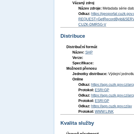
Vázaný zdroj
Název zdroje:
Metadata série dat
Odkaz:
https://geoportal.cuzk.go
REQUEST=GetRecordById&SERV
CUZK-DMR5G-V
Distribuce
Distribuční formát
Název:
SHP
Verze:
Specifikace:
Možnosti přenosu
Jednotky distribuce:
Výdejní jednot
Online
Odkaz:
https://ags.cuzk.gov.cz/a
Protokol:
ESRI:GP
Odkaz:
https://ags.cuzk.gov.cz/a
Protokol:
ESRI:GP
Odkaz:
https://ags.cuzk.gov.cz/av
Protokol:
WWW:LINK
Kvalita služby