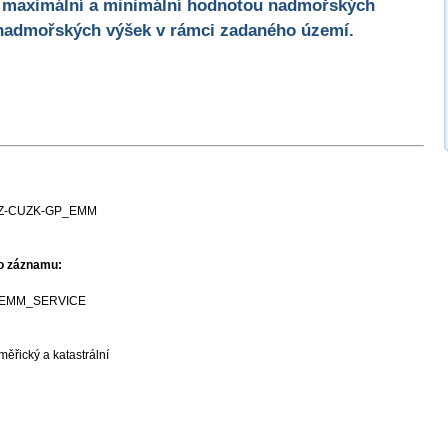
s maximální a minimální hodnotou nadmořských
nadmořských výšek v rámci zadaného území.
Z-CUZK-GP_EMM
ho záznamu:
EMM_SERVICE
ěřický a katastrální