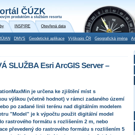
ortál ČÚZK
povým produktům a službám resortu
by
INSPIRE
Otevřená data
RÚIAN
DMVS
Geodetické aplikace
Výškopis ČR
Geografická jména
Ar
SLUŽBA Esri ArcGIS Server –
tionMaxMin je určena ke zjištění míst s
ou výškou (včetně hodnot) v rámci zadaného území
ebo po zadané linii terénu nad digitálním modelem
etru "Model" je k výpočtu použit digitální model
do rastrového formátu s rozlišením 2 m, nebo
erace převedený do rastrového formátu s rozlišením 5