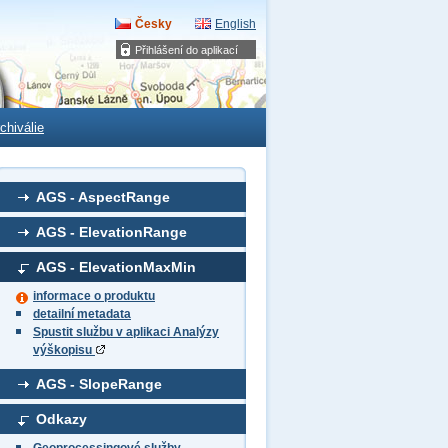
Česky
English
Přihlášení do aplikací
chiválie
AGS - AspectRange
AGS - ElevationRange
AGS - ElevationMaxMin
informace o produktu
detailní metadata
Spustit službu v aplikaci Analýzy
výškopisu
AGS - SlopeRange
Odkazy