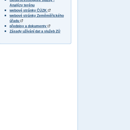
Geoprocessingové služby -
Analýzy terénu
webové stránky ČÚZK
webové stránky Zeměměřického
úřadu
předpisy a dokumenty
Zásady užívání dat a služeb ZÚ