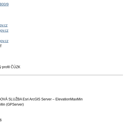
1800/9
ov.cz
ov.cz
gov.cz
T
 profil ČÚZK
 SLUŽBA Esri ArcGIS Server – ElevationMaxMin
Min (GPServer)
6