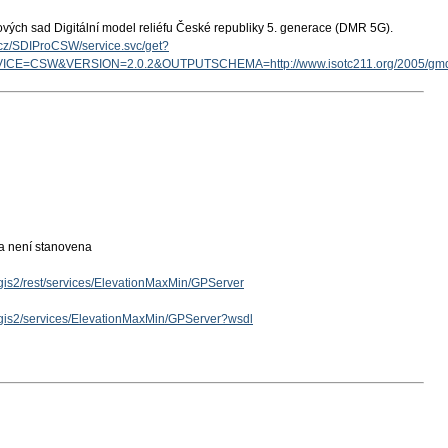
ových sad Digitální model reliéfu České republiky 5. generace (DMR 5G).
v.cz/SDIProCSW/service.svc/get?
ICE=CSW&VERSION=2.0.2&OUTPUTSCHEMA=http://www.isotc211.org/2005/g
ka není stanovena
rcgis2/rest/services/ElevationMaxMin/GPServer
rcgis2/services/ElevationMaxMin/GPServer?wsdl