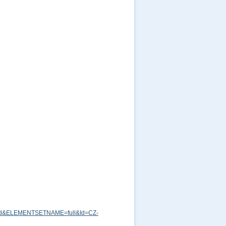
md&ELEMENTSETNAME=full&Id=CZ-