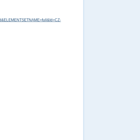
md&ELEMENTSETNAME=full&Id=CZ-