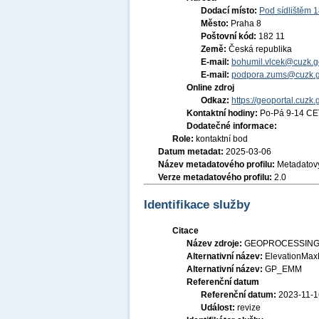
Dodací místo:
Pod sídlištěm 
Město:
Praha 8
Poštovní kód:
182 11
Země:
Česká republika
E-mail:
bohumil.vlcek@cuzk.g
E-mail:
podpora.zums@cuzk.g
Online zdroj
Odkaz:
https://geoportal.cuzk.
Kontaktní hodiny:
Po-Pá 9-14 CE
Dodatečné informace:
Role:
kontaktní bod
Datum metadat:
2025-03-06
Název metadatového profilu:
Metadatový
Verze metadatového profilu:
2.0
Identifikace služby
Citace
Název zdroje:
GEOPROCESSINGOVÁ
Alternativní název:
ElevationMax
Alternativní název:
GP_EMM
Referenční datum
Referenční datum:
2023-11-1
Událost:
revize