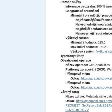
Rozsah služby
Informace o rozsahu:
100 % území
Geografické ohraničení
Minimální ohraničující pravoú
Nejzápadnější souřadnic
Nejvýchodnější souřadni
Nejjižnější souřadnice:
48
Nejsevernější souřadnic
Výškový rozsah
Minimální hodnota:
115.0
Maximální hodnota:
1602.0
Výškový systém:
Výškový sys
Typ vazby:
těsný
Obsahovaná operace
Název operace:
GetCapabilities
Platformy zpracování (DCP):
Web
Přístupové místo
Odkaz:
https://ags.cuzk.gov.c
Přístupové místo
Odkaz:
https://ags.cuzk.gov.
Vázaný zdroj
Název zdroje:
Metadata série dat
Odkaz:
https://geoportal.cuzk.go
REQUEST=GetRecordById&SERV
CUZK-DMR4G-V