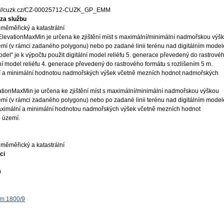
s://cuzk.cz/CZ-00025712-CUZK_GP_EMM
za službu
měměřický a katastrální
levationMaxMin je určena ke zjištění míst s maximální/minimální nadmořskou výš
mí (v rámci zadaného polygonu) nebo po zadané linii terénu nad digitálním mode
odel" je k výpočtu použit digitální model reliéfu 5. generace převedený do rastrové
lní model reliéfu 4. generace převedený do rastrového formátu s rozlišením 5 m.
ní a minimální hodnotou nadmořských výšek včetně mezních hodnot nadmořských
ionMaxMin je určena ke zjištění míst s maximální/minimální nadmořskou výškou
mí (v rámci zadaného polygonu) nebo po zadané linii terénu nad digitálním mode
 maximální a minimální hodnotou nadmořských výšek včetně mezních hodnot
 území.
měměřický a katastrální
ci
0
ěm 1800/9