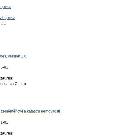
.gov.cz
uzk.gov.cz
4 CET
es, version 1.0
06-01
ezaurus:
Research Centre
 zeměměřictví a katastru nemovitostí
01-01
ezaurus: