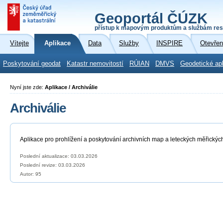
Geoportál ČÚZK
přístup k mapovým produktům a službám res
Vítejte
Aplikace
Data
Služby
INSPIRE
Otevřen
Poskytování geodat
Katastr nemovitostí
RÚIAN
DMVS
Geodetické ap
Nyní jste zde:
Aplikace / Archiválie
Archiválie
Aplikace pro prohlížení a poskytování archivních map a leteckých měřickýc
Poslední aktualizace: 03.03.2026
Poslední revize:
03.03.2026
Autor: 95