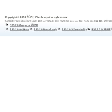
Copyright © 2010 ČÚZK, Všechna práva vyhrazena
Kontakt: Pod sídlištěm 9/1800, 182 11 Praha 8, tel.: +420 284 041 111, fax: +420 284 041 416,
Uživate
RSS 2.0 Geoportál ČÚZK
RSS 2.0 Aplikace
RSS 2.0 Datové sady
RSS 2.0 Síťové služby
RSS 2.0 INSPIRE