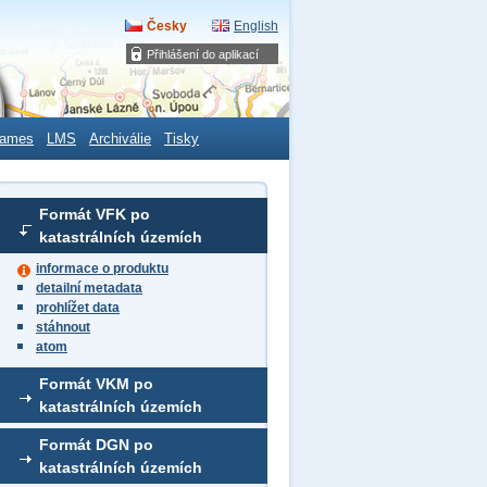
Česky
English
Přihlášení do aplikací
ames
LMS
Archiválie
Tisky
Formát VFK po
katastrálních územích
informace o produktu
detailní metadata
prohlížet data
stáhnout
atom
Formát VKM po
katastrálních územích
Formát DGN po
katastrálních územích