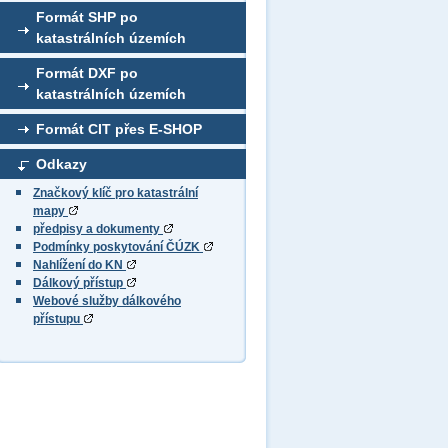
Formát SHP po
katastrálních územích
Formát DXF po
katastrálních územích
Formát CIT přes E-SHOP
Odkazy
Značkový klíč pro katastrální
mapy
předpisy a dokumenty
Podmínky poskytování ČÚZK
Nahlížení do KN
Dálkový přístup
Webové služby dálkového
přístupu