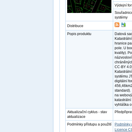
Výdejní fo
Souřadnic
systémy
Distribuce
Popis produktu
Datová sad
Katastráln
hranice pa
pole. U bo
kvality). P
názvosloví
chráněných
CC-BY 4.0)
Katastráln
systému JT
digitální f
456,46km2)
standard).
na webovýc
katastráln
vyhláška o
Aktualizační cyklus - stav
Předpřipr
aktualizace
Podmínky přístupu a použití
Podmínky 
Licence C