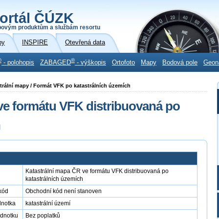
ortál ČÚZK
povým produktům a službám resortu
by
INSPIRE
Otevřená data
®
®
- polohopis
ZABAGED
- výškopis
Ortofoto
Mapy
Bodová pole
Geon
astrální mapy / Formát VFK po katastrálních územích
ve formátu VFK distribuovaná po
h
Katastrální mapa ČR ve formátu VFK distribuovaná po
katastrálních územích
kód
Obchodní kód není stanoven
dnotka
katastrální území
ednotku
Bez poplatků