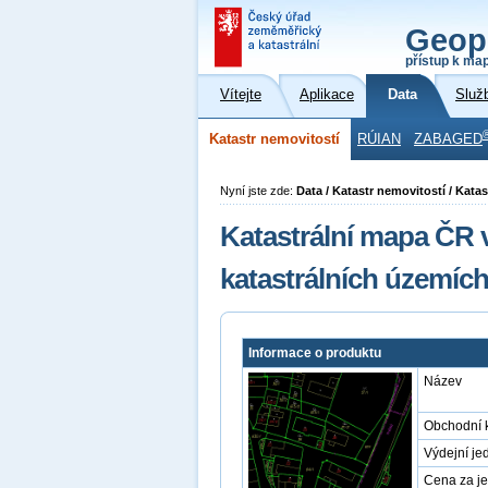
Geop
přístup k ma
Vítejte
Aplikace
Data
Služ
Katastr nemovitostí
RÚIAN
ZABAGED
Nyní jste zde:
Data / Katastr nemovitostí / Kat
Katastrální mapa ČR 
katastrálních územíc
Informace o produktu
Název
Obchodní 
Výdejní je
Cena za j