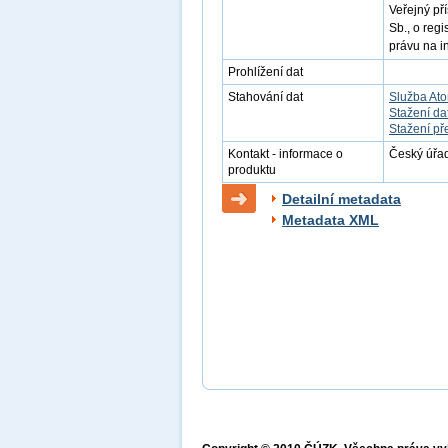
Veřejný př
Sb., o reg
právu na i
Prohlížení dat
Stahování dat
Služba At
Stažení da
Stažení př
Kontakt - informace o
Český úřad
produktu
Detailní metadata
Metadata XML