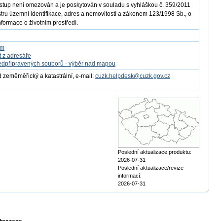
ístup není omezován a je poskytován v souladu s vyhláškou č. 359/2011
istru územní identifikace, adres a nemovitostí a zákonem 123/1998 Sb., o
nformace o životním prostředí.
om
t z adresáře
edpřipravených souborů - výběr nad mapou
 zeměměřický a katastrální, e-mail:
cuzk.helpdesk@cuzk.gov.cz
Poslední aktualizace produktu:
2026-07-31
Poslední aktualizace/revize
informací:
2026-07-31