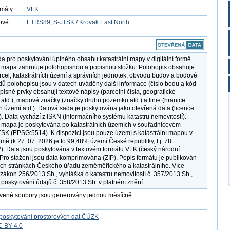
rmáty
VFK
ové
ETRS89
,
S-JTSK / Krovak East North
a pro poskytování úplného obsahu katastrální mapy v digitální formě.
í mapa zahrnuje polohopisnou a popisnou složku. Polohopis obsahuje
rcel, katastrálních území a správních jednotek, obvodů budov a bodové
dů polohopisu jsou v datech uváděny další informace (číslo bodu a kód
opisné prvky obsahují textové nápisy (parcelní čísla, geografické
 atd.), mapové značky (značky druhů pozemku atd.) a linie (hranice
 území atd.). Datová sada je poskytována jako otevřená data (licence
. Data vychází z ISKN (Informačního systému katastru nemovitostí).
í mapa je poskytována po katastrálních územích v souřadnicovém
SK (EPSG:5514). K dispozici jsou pouze území s katastrální mapou v
ormě (k 27. 07. 2026 je to 99,48% území České republiky, t.j. 78
. Data jsou poskytována v textovém formátu VFK (český národní
 Pro stažení jsou data komprimována (ZIP). Popis formátu je publikován
h stránkách Českého úřadu zeměměřického a katastrálního. Více
í zákon 256/2013 Sb., vyhláška o katastru nemovitostí č. 357/2013 Sb.,
 poskytování údajů č. 358/2013 Sb. v platném znění.
avené soubory jsou generovány jednou měsíčně.
poskytování prostorových dat ČÚZK
C BY 4.0